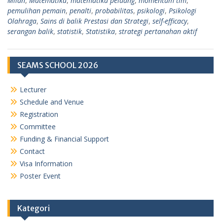
Milan
,
Matematika
,
matematika peluang
,
momentum tim
,
pemulihan pemain
,
penalti
,
probabilitas
,
psikologi
,
Psikologi
Olahraga
,
Sains di balik Prestasi dan Strategi
,
self-efficacy
,
serangan balik
,
statistik
,
Statistika
,
strategi pertanahan aktif
SEAMS SCHOOL 2026
Lecturer
Schedule and Venue
Registration
Committee
Funding & Financial Support
Contact
Visa Information
Poster Event
Kategori