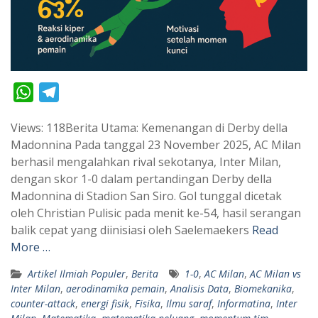
W
T
h
e
Views: 118Berita Utama: Kemenangan di Derby della
a
l
Madonnina Pada tanggal 23 November 2025, AC Milan
t
e
berhasil mengalahkan rival sekotanya, Inter Milan,
s
g
dengan skor 1-0 dalam pertandingan Derby della
A
r
Madonnina di Stadion San Siro. Gol tunggal dicetak
p
a
oleh Christian Pulisic pada menit ke-54, hasil serangan
balik cepat yang diinisiasi oleh Saelemaekers
Read
p
m
More …
Artikel Ilmiah Populer
,
Berita
1-0
,
AC Milan
,
AC Milan vs
Inter Milan
,
aerodinamika pemain
,
Analisis Data
,
Biomekanika
,
counter-attack
,
energi fisik
,
Fisika
,
Ilmu saraf
,
Informatina
,
Inter