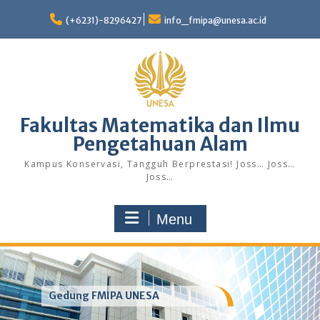
Skip
to
(+6231)-8296427
info_fmipa@unesa.ac.id
content
Fakultas Matematika dan Ilmu
Pengetahuan Alam
Kampus Konservasi, Tangguh Berprestasi! Joss… Joss…
Joss…
Menu
Gedung FMIPA UNESA