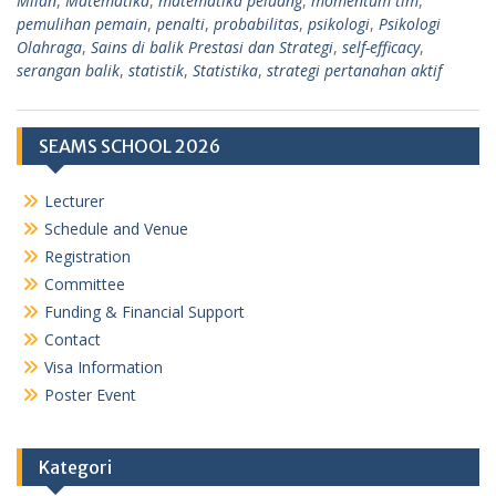
Milan
,
Matematika
,
matematika peluang
,
momentum tim
,
pemulihan pemain
,
penalti
,
probabilitas
,
psikologi
,
Psikologi
Olahraga
,
Sains di balik Prestasi dan Strategi
,
self-efficacy
,
serangan balik
,
statistik
,
Statistika
,
strategi pertanahan aktif
SEAMS SCHOOL 2026
Lecturer
Schedule and Venue
Registration
Committee
Funding & Financial Support
Contact
Visa Information
Poster Event
Kategori