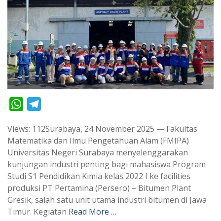
W
T
h
e
Views: 112Surabaya, 24 November 2025 — Fakultas
a
l
Matematika dan Ilmu Pengetahuan Alam (FMIPA)
t
e
Universitas Negeri Surabaya menyelenggarakan
s
g
kunjungan industri penting bagi mahasiswa Program
A
r
Studi S1 Pendidikan Kimia kelas 2022 I ke facilities
p
a
produksi PT Pertamina (Persero) – Bitumen Plant
Gresik, salah satu unit utama industri bitumen di Jawa
p
m
Timur. Kegiatan
Read More …