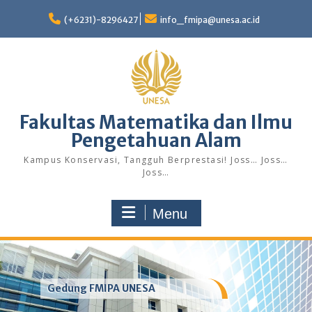
Skip
to
(+6231)-8296427
info_fmipa@unesa.ac.id
content
Fakultas Matematika dan Ilmu
Pengetahuan Alam
Kampus Konservasi, Tangguh Berprestasi! Joss… Joss…
Joss…
Menu
Gedung FMIPA UNESA