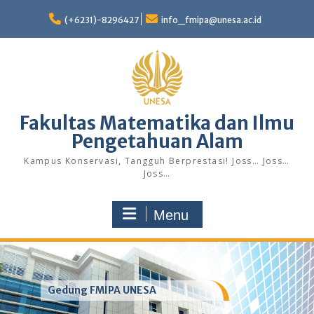
Skip
to
(+6231)-8296427
info_fmipa@unesa.ac.id
content
Fakultas Matematika dan Ilmu
Pengetahuan Alam
Kampus Konservasi, Tangguh Berprestasi! Joss… Joss…
Joss…
Menu
Gedung FMIPA UNESA