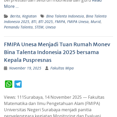
berprestasi dari seluruh Indonesia dan guru
Read
More …
Berita
,
Kegiatan
BIna Talenta Indonesia
,
Bina Talenta
Indonesia 2025
,
BTI
,
BTI 2025
,
FMIPA
,
FMIPA Unesa
,
Murid
,
Pemandu Talenta
,
STEM
,
Unesa
FMIPA Unesa Menjadi Tuan Rumah Monev
Bina Talenta Indonesia 2025 bersama
Kepala Puspresnas
November 19, 2025
Fakultas Mipa
W
T
h
e
Views: 111Surabaya, 14 November 2025 — Fakultas
a
l
Matematika dan Ilmu Pengetahuan Alam (FMIPA)
t
e
Universitas Negeri Surabaya menjadi panitia
s
g
penyelenggara kegiatan Monitoring dan Evaluasi