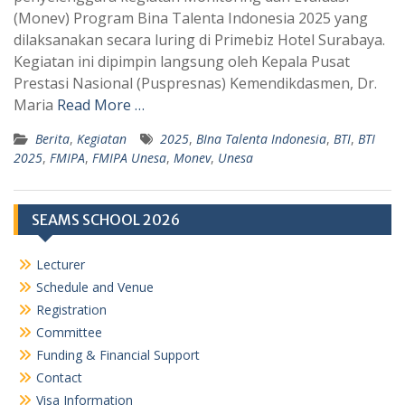
A
r
(Monev) Program Bina Talenta Indonesia 2025 yang
p
a
dilaksanakan secara luring di Primebiz Hotel Surabaya.
Kegiatan ini dipimpin langsung oleh Kepala Pusat
p
m
Prestasi Nasional (Puspresnas) Kemendikdasmen, Dr.
Maria
Read More …
Berita
,
Kegiatan
2025
,
BIna Talenta Indonesia
,
BTI
,
BTI
2025
,
FMIPA
,
FMIPA Unesa
,
Monev
,
Unesa
SEAMS SCHOOL 2026
Lecturer
Schedule and Venue
Registration
Committee
Funding & Financial Support
Contact
Visa Information