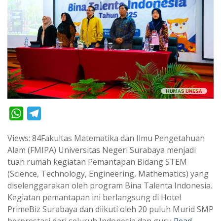
W
T
h
e
Views: 84Fakultas Matematika dan Ilmu Pengetahuan
a
l
Alam (FMIPA) Universitas Negeri Surabaya menjadi
t
e
tuan rumah kegiatan Pemantapan Bidang STEM
s
g
(Science, Technology, Engineering, Mathematics) yang
A
r
diselenggarakan oleh program Bina Talenta Indonesia.
p
a
Kegiatan pemantapan ini berlangsung di Hotel
PrimeBiz Surabaya dan diikuti oleh 20 puluh Murid SMP
p
m