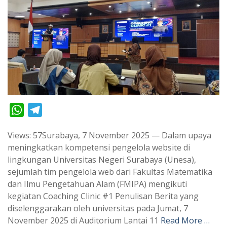
W
T
h
e
Views: 57Surabaya, 7 November 2025 — Dalam upaya
a
l
meningkatkan kompetensi pengelola website di
t
e
lingkungan Universitas Negeri Surabaya (Unesa),
s
g
sejumlah tim pengelola web dari Fakultas Matematika
A
r
dan Ilmu Pengetahuan Alam (FMIPA) mengikuti
p
a
kegiatan Coaching Clinic #1 Penulisan Berita yang
diselenggarakan oleh universitas pada Jumat, 7
p
m
November 2025 di Auditorium Lantai 11
Read More …