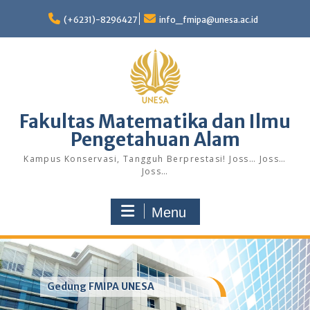
Skip
to
(+6231)-8296427
info_fmipa@unesa.ac.id
content
Fakultas Matematika dan Ilmu
Pengetahuan Alam
Kampus Konservasi, Tangguh Berprestasi! Joss… Joss…
Joss…
Menu
Gedung FMIPA UNESA