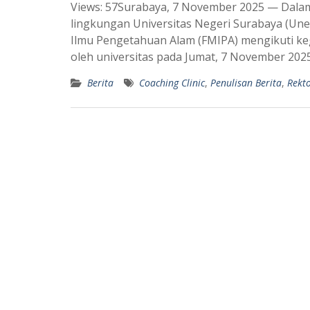
Views: 57Surabaya, 7 November 2025 — Dalam
a
l
lingkungan Universitas Negeri Surabaya (Une
t
e
Ilmu Pengetahuan Alam (FMIPA) mengikuti keg
s
g
oleh universitas pada Jumat, 7 November 2025
A
r
Berita
Coaching Clinic
,
Penulisan Berita
,
Rekt
p
a
p
m