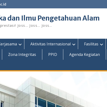
c.id
ka dan Ilmu Pengetahuan Alam
restasi! Joss… Joss… Joss…
Kerjasama
Aktivitas Internasional
Fasilitas
Zona Integritas
PPID
Agenda Kegiatan