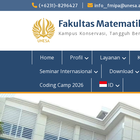
Skip
(+6231)-8296427
info_fmipa@unesa.a
to
content
Fakultas Matemati
Kampus Konservasi, Tangguh Berp
Home
Profil
Layanan
Seminar Internasional
Download
Coding Camp 2026
ID