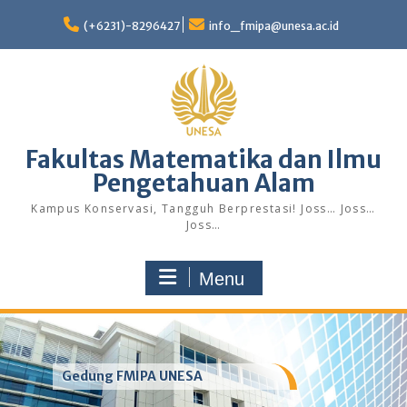
Skip
to
(+6231)-8296427
info_fmipa@unesa.ac.id
content
Fakultas Matematika dan Ilmu
Pengetahuan Alam
Kampus Konservasi, Tangguh Berprestasi! Joss… Joss…
Joss…
Menu
Gedung FMIPA UNESA