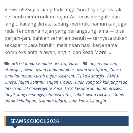
h
e
Views: 692Sejak siang tadi langit Surabaya nyaris tak
a
l
berhenti menurunkan hujan. Air terus mengalir dari
t
e
langit, kadang deras, kadang merintik, namun tak juga
s
g
reda. Fenomena hujan yang berlangsung lama — bisa
A
r
berjam-jam, bahkan seharian penuh — ternyata bukan
p
a
sekadar “cuaca buruk”, melainkan hasil kerja sama
kompleks antara awan, angin, dan
Read More …
p
m
Artikel Ilmiah Populer
,
Berita
,
Varia
angin monsun
,
atmosfer
,
awan
,
awan cumulonimbus
,
awan stratiform
,
Cuaca
,
cumulonimbuc
,
curah hujan
,
ekstrem
,
Fisika Atmosfer
,
FMIPA
Unesa
,
hujan kontinu
,
Hujan Tropis
,
Hujan yang tak kunjung reda
,
Intertropical Convergence Zone
,
ITCZ
,
kesabaran dalam proses
,
langit yang menangis
,
nimbostratus
,
sabuk awan raksasa
,
Sains
untuk Kehidupan
,
tekanan udara
,
zona konveksi angin
SEAMS SCHOOL 2026