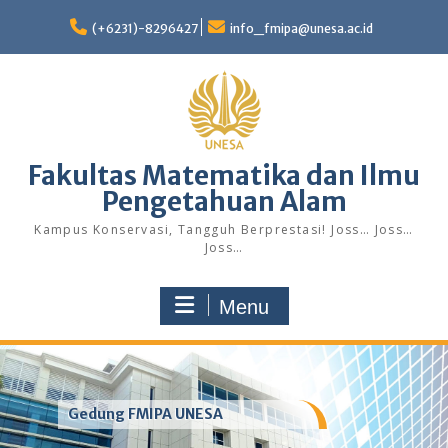
Skip
to
(+6231)-8296427
info_fmipa@unesa.ac.id
content
Fakultas Matematika dan Ilmu
Pengetahuan Alam
Kampus Konservasi, Tangguh Berprestasi! Joss… Joss…
Joss…
Menu
Gedung FMIPA UNESA