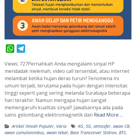
W
T
h
e
Views: 727Pernahkah Anda mengalami sinyal HP
a
l
mendadak melemah, video call tersendat, atau internet
t
e
melambat ketika hujan deras turun? Fenomena ini
s
g
umum terjadi, terutama pada hujan dengan intensitas
A
r
tinggi seperti yang sering melanda Surabaya beberapa
p
a
hari terakhir. Namun mengapa hujan sangat
memengaruhi kualitas sinyal? Jawabannya ada pada
p
m
sains gelombang elektromagnetik dan
Read More …
Artikel Ilmiah Populer
,
Varia
4G
,
5G
,
atmosfer
,
awan CB
,
awan cumulonimbus
,
awan tebal
,
Base Transceiver Station
,
BTS
,