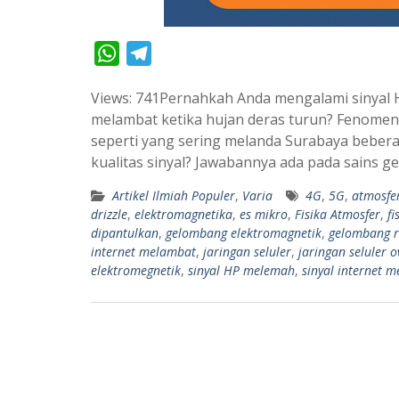
W
T
h
e
Views: 741Pernahkah Anda mengalami sinyal H
a
l
melambat ketika hujan deras turun? Fenomena
t
e
seperti yang sering melanda Surabaya bebe
s
g
kualitas sinyal? Jawabannya ada pada sains 
A
r
Artikel Ilmiah Populer
,
Varia
4G
,
5G
,
atmosfe
p
a
drizzle
,
elektromagnetika
,
es mikro
,
Fisika Atmosfer
,
f
p
m
dipantulkan
,
gelombang elektromagnetik
,
gelombang r
internet melambat
,
jaringan seluler
,
jaringan seluler 
elektromegnetik
,
sinyal HP melemah
,
sinyal internet 