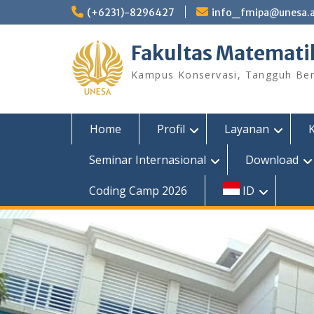
Skip
(+6231)-8296427
info_fmipa@unesa.a
to
content
Fakultas Matemati
Kampus Konservasi, Tangguh Berp
Home
Profil
Layanan
Seminar Internasional
Download
Coding Camp 2026
ID