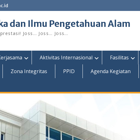
c.id
ka dan Ilmu Pengetahuan Alam
restasi! Joss… Joss… Joss…
Kerjasama
Aktivitas Internasional
Fasilitas
Zona Integritas
PPID
Agenda Kegiatan