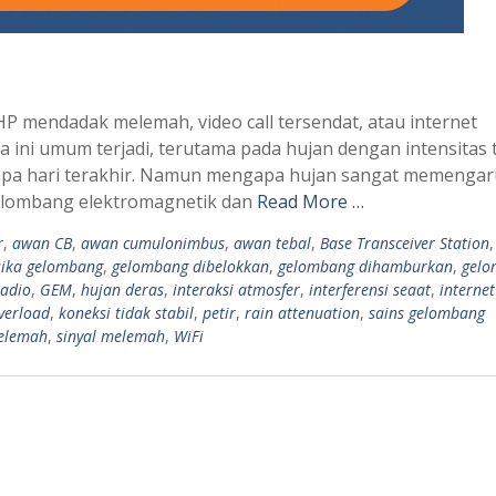
P mendadak melemah, video call tersendat, atau internet
 ini umum terjadi, terutama pada hujan dengan intensitas 
rapa hari terakhir. Namun mengapa hujan sangat memengar
gelombang elektromagnetik dan
Read More …
r
,
awan CB
,
awan cumulonimbus
,
awan tebal
,
Base Transceiver Station
isika gelombang
,
gelombang dibelokkan
,
gelombang dihamburkan
,
gelo
adio
,
GEM
,
hujan deras
,
interaksi atmosfer
,
interferensi seaat
,
interne
overload
,
koneksi tidak stabil
,
petir
,
rain attenuation
,
sains gelombang
melemah
,
sinyal melemah
,
WiFi