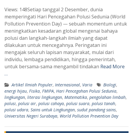
h
e
Views: 148Setiap tanggal 2 Desember, dunia
a
l
memperingati Hari Pencegahan Polusi Sedunia (World
t
e
Pollution Prevention Day) — sebuah momentum untuk
s
g
meningkatkan kesadaran global mengenai bahaya
A
r
polusi dan langkah-langkah ilmiah yang dapat
p
a
dilakukan untuk mencegahnya. Peringatan ini
mengajak seluruh lapisan masyarakat, mulai dari
p
m
individu, lembaga pendidikan, hingga pemerintah,
untuk bersama-sama mengambil tindakan
Read More
…
Artikel Ilmiah Populer
,
Internasional
,
Varia
Biologi
,
energi hijau
,
Fisika
,
FMIPA
,
Hari Pencegahan Polusi Sedunia
,
lingkungan
,
literasi lingkungan
,
Matematika
,
pengolahan limbah
,
polusi
,
polusi air
,
polusi cahaya
,
polusi suara
,
polusi tanah
,
polusi udara
,
Sains untuk Lingkungan
,
sudut pandang sains
,
Universitas Negeri Surabaya
,
World Pollution Prevention Day