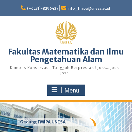
Skip
to
(+6231)-8296427
info_fmipa@unesa.ac.id
content
Fakultas Matematika dan Ilmu
Pengetahuan Alam
Kampus Konservasi, Tangguh Berprestasi! Joss… Joss…
Joss…
Menu
Gedung FMIPA UNESA