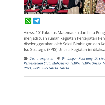
W
T
h
e
Views: 101Fakultas Matematika dan Ilmu Peng
a
l
menjadi tuan rumah kegiatan Percepatan Pen
t
e
diselenggarakan oleh Seksi Bimbingan dan K
s
g
Isu Strategis (PPIS) Unesa. Kegiatan ini dil
A
r
Berita
,
Kegiatan
Bimbingan Konseling
,
Direkt
p
a
Penyelesaian Studi Mahasiswa
,
FMIPA
,
FMIPA Unesa
,
M
p
m
2021
,
PPIS
,
PPIS Unesa
,
Unesa