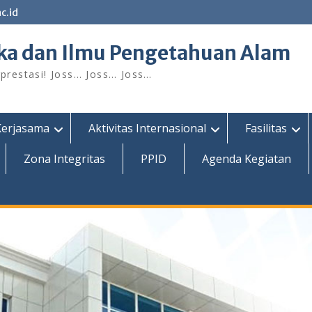
c.id
ka dan Ilmu Pengetahuan Alam
restasi! Joss… Joss… Joss…
Kerjasama
Aktivitas Internasional
Fasilitas
Zona Integritas
PPID
Agenda Kegiatan