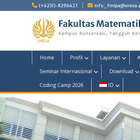
Skip
(+6231)-8296427
info_fmipa@unesa.a
to
content
Fakultas Matemati
Kampus Konservasi, Tangguh Berp
Home
Profil
Layanan
Seminar Internasional
Download
Coding Camp 2026
ID