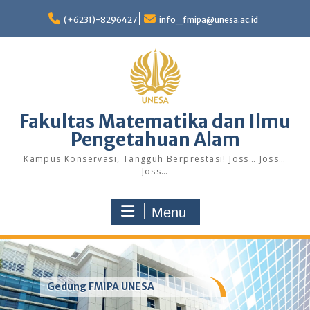
Skip
to
(+6231)-8296427
info_fmipa@unesa.ac.id
content
Fakultas Matematika dan Ilmu
Pengetahuan Alam
Kampus Konservasi, Tangguh Berprestasi! Joss… Joss…
Joss…
Menu
Gedung FMIPA UNESA