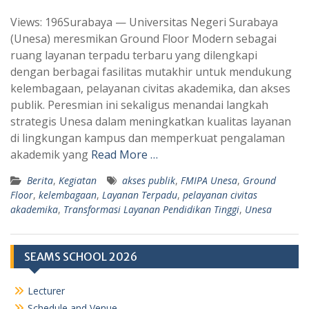
h
e
Views: 196Surabaya — Universitas Negeri Surabaya
a
l
(Unesa) meresmikan Ground Floor Modern sebagai
t
e
ruang layanan terpadu terbaru yang dilengkapi
s
g
dengan berbagai fasilitas mutakhir untuk mendukung
A
r
kelembagaan, pelayanan civitas akademika, dan akses
p
a
publik. Peresmian ini sekaligus menandai langkah
strategis Unesa dalam meningkatkan kualitas layanan
p
m
di lingkungan kampus dan memperkuat pengalaman
akademik yang
Read More …
Berita
,
Kegiatan
akses publik
,
FMIPA Unesa
,
Ground
Floor
,
kelembagaan
,
Layanan Terpadu
,
pelayanan civitas
akademika
,
Transformasi Layanan Pendidikan Tinggi
,
Unesa
SEAMS SCHOOL 2026
Lecturer
Schedule and Venue