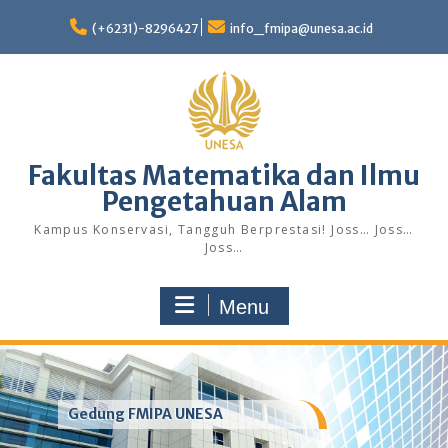
Skip
to
(+6231)-8296427
info_fmipa@unesa.ac.id
content
Fakultas Matematika dan Ilmu
Pengetahuan Alam
Kampus Konservasi, Tangguh Berprestasi! Joss… Joss…
Joss…
Menu
Gedung FMIPA UNESA