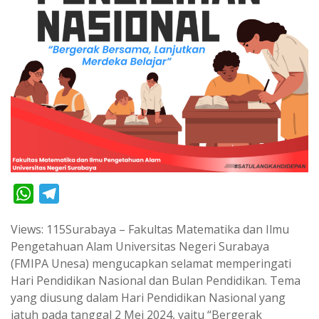
W
T
h
e
Views: 115Surabaya – Fakultas Matematika dan Ilmu
a
l
Pengetahuan Alam Universitas Negeri Surabaya
t
e
(FMIPA Unesa) mengucapkan selamat memperingati
s
g
Hari Pendidikan Nasional dan Bulan Pendidikan. Tema
A
r
yang diusung dalam Hari Pendidikan Nasional yang
p
a
jatuh pada tanggal 2 Mei 2024, yaitu “Bergerak