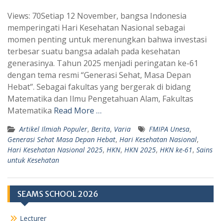
h
e
Views: 70Setiap 12 November, bangsa Indonesia
a
l
memperingati Hari Kesehatan Nasional sebagai
t
e
momen penting untuk merenungkan bahwa investasi
s
g
terbesar suatu bangsa adalah pada kesehatan
A
r
generasinya. Tahun 2025 menjadi peringatan ke-61
p
a
dengan tema resmi “Generasi Sehat, Masa Depan
Hebat”. Sebagai fakultas yang bergerak di bidang
p
m
Matematika dan Ilmu Pengetahuan Alam, Fakultas
Matematika
Read More …
Artikel Ilmiah Populer
,
Berita
,
Varia
FMIPA Unesa
,
Generasi Sehat Masa Depan Hebat
,
Hari Kesehatan Nasional
,
Hari Kesehatan Nasional 2025
,
HKN
,
HKN 2025
,
HKN ke-61
,
Sains
untuk Kesehatan
SEAMS SCHOOL 2026
Lecturer