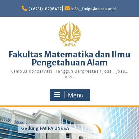
Skip
to
(+6231)-8296427
info_fmipa@unesa.ac.id
content
Fakultas Matematika dan Ilmu
Pengetahuan Alam
Kampus Konservasi, Tangguh Berprestasi! Joss… Joss…
Joss…
Menu
Gedung FMIPA UNESA