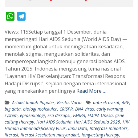
W
T
h
e
Views: 115Setiap tanggal 1 Desember, dunia
a
l
memperingati Hari AIDS Sedunia (World AIDS Day) —
t
e
momentum global untuk meningkatkan kesadaran,
s
g
menolak stigma, menguatkan solidaritas, dan
A
r
mempercepat langkah menuju generasi bebas AIDS.
p
a
Tahun 2025, Indonesia mengusung tema nasional
“Layanan HIV Berkelanjutan: Transformasi Respons
p
m
Hadapi Disrupsi”, sejalan dengan tema internasional
yang menekankan pentingnya
Read More …
Artikel Ilmiah Populer
,
Berita
,
Varia
antiretroviral
,
ARV
,
big data
,
biologi molekuler
,
CRISPR
,
DNA virus
,
early warning
system
,
epidemiologi
,
era disrupsi
,
FMIPA
,
FMIPA Unesa
,
gene-
editing therapy
,
Hari AIDS Sedunia
,
Hari AIDS Sedunia 2025
,
HIV
,
Human Immunodeficiency Virus
,
Ilmu Data
,
Integrase inhibitors
,
literasi
,
literasi kesehatan masyarakat
,
long-acting therapy
,