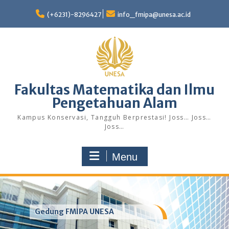
Skip
to
(+6231)-8296427
info_fmipa@unesa.ac.id
content
Fakultas Matematika dan Ilmu
Pengetahuan Alam
Kampus Konservasi, Tangguh Berprestasi! Joss… Joss…
Joss…
Menu
Gedung FMIPA UNESA