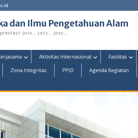
c.id
ka dan Ilmu Pengetahuan Alam
restasi! Joss… Joss… Joss…
Kerjasama
Aktivitas Internasional
Fasilitas
Zona Integritas
PPID
Agenda Kegiatan