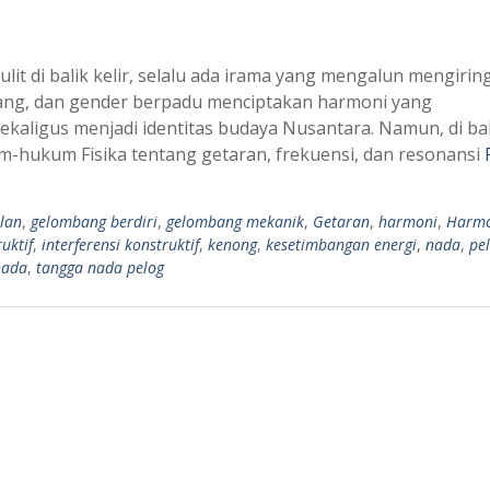
it di balik kelir, selalu ada irama yang mengalun mengirin
ang, dan gender berpadu menciptakan harmoni yang
aligus menjadi identitas budaya Nusantara. Namun, di bal
-hukum Fisika tentang getaran, frekuensi, dan resonansi
lan
,
gelombang berdiri
,
gelombang mekanik
,
Getaran
,
harmoni
,
Harmo
ruktif
,
interferensi konstruktif
,
kenong
,
kesetimbangan energi
,
nada
,
pe
nada
,
tangga nada pelog