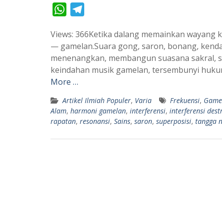
W
T
h
e
Views: 366Ketika dalang memainkan wayang kul
a
l
— gamelan.Suara gong, saron, bonang, kend
t
e
menenangkan, membangun suasana sakral, sek
s
g
keindahan musik gamelan, tersembunyi hukum
A
r
More …
p
a
Artikel Ilmiah Populer
,
Varia
Frekuensi
,
Game
p
m
Alam
,
harmoni gamelan
,
interferensi
,
interferensi dest
rapatan
,
resonansi
,
Sains
,
saron
,
superposisi
,
tangga 