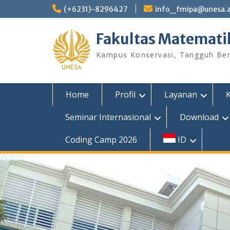
Skip
(+6231)-8296427
info_fmipa@unesa.a
to
content
Fakultas Matemati
Kampus Konservasi, Tangguh Berp
Home
Profil
Layanan
Seminar Internasional
Download
Coding Camp 2026
ID