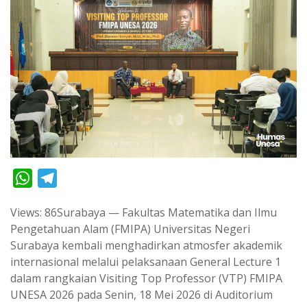
W
T
h
e
Views: 86Surabaya — Fakultas Matematika dan Ilmu
a
l
Pengetahuan Alam (FMIPA) Universitas Negeri
t
e
Surabaya kembali menghadirkan atmosfer akademik
s
g
internasional melalui pelaksanaan General Lecture 1
A
r
dalam rangkaian Visiting Top Professor (VTP) FMIPA
p
a
UNESA 2026 pada Senin, 18 Mei 2026 di Auditorium