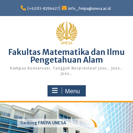
Skip
to
(+6231)-8296427
info_fmipa@unesa.ac.id
content
Fakultas Matematika dan Ilmu
Pengetahuan Alam
Kampus Konservasi, Tangguh Berprestasi! Joss… Joss…
Joss…
Menu
Gedung FMIPA UNESA