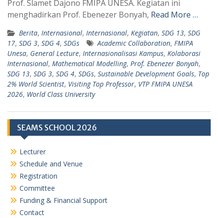
Prof. Slamet Dajono FMIPA UNESA. Kegiatan ini
p
m
menghadirkan Prof. Ebenezer Bonyah,
Read More …
Berita
,
Internasional
,
Internasional
,
Kegiatan
,
SDG 13
,
SDG
17
,
SDG 3
,
SDG 4
,
SDGs
Academic Collaboration
,
FMIPA
Unesa
,
General Lecture
,
Internasionalisasi Kampus
,
Kolaborasi
Internasional
,
Mathematical Modelling
,
Prof. Ebenezer Bonyah
,
SDG 13
,
SDG 3
,
SDG 4
,
SDGs
,
Sustainable Development Goals
,
Top
2% World Scientist
,
Visiting Top Professor
,
VTP FMIPA UNESA
2026
,
World Class University
SEAMS SCHOOL 2026
Lecturer
Schedule and Venue
Registration
Committee
Funding & Financial Support
Contact