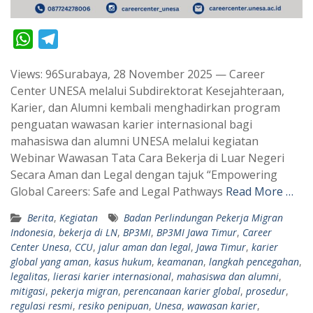
W
T
h
e
Views: 96Surabaya, 28 November 2025 — Career
a
l
Center UNESA melalui Subdirektorat Kesejahteraan,
t
e
Karier, dan Alumni kembali menghadirkan program
s
g
penguatan wawasan karier internasional bagi
A
r
mahasiswa dan alumni UNESA melalui kegiatan
p
a
Webinar Wawasan Tata Cara Bekerja di Luar Negeri
Secara Aman dan Legal dengan tajuk “Empowering
p
m
Global Careers: Safe and Legal Pathways
Read More …
Berita
,
Kegiatan
Badan Perlindungan Pekerja Migran
Indonesia
,
bekerja di LN
,
BP3MI
,
BP3MI Jawa Timur
,
Career
Center Unesa
,
CCU
,
jalur aman dan legal
,
Jawa Timur
,
karier
global yang aman
,
kasus hukum
,
keamanan
,
langkah pencegahan
,
legalitas
,
lierasi karier internasional
,
mahasiswa dan alumni
,
mitigasi
,
pekerja migran
,
perencanaan karier global
,
prosedur
,
regulasi resmi
,
resiko penipuan
,
Unesa
,
wawasan karier
,