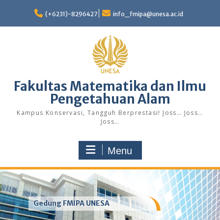
Skip
to
(+6231)-8296427
info_fmipa@unesa.ac.id
content
Fakultas Matematika dan Ilmu
Pengetahuan Alam
Kampus Konservasi, Tangguh Berprestasi! Joss… Joss…
Joss…
Menu
Gedung FMIPA UNESA