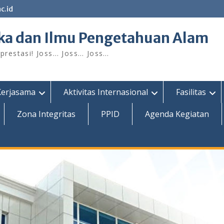
c.id
ka dan Ilmu Pengetahuan Alam
restasi! Joss… Joss… Joss…
Kerjasama
Aktivitas Internasional
Fasilitas
Zona Integritas
PPID
Agenda Kegiatan