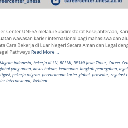
r Center UNESA melalui Subdirektorat Kesejahteraan, Kari
atan wawasan karier internasional bagi mahasiswa dan al
a Cara Bekerja di Luar Negeri Secara Aman dan Legal den
Legal Pathways
Read More …
Migran Indonesia
,
bekerja di LN
,
BP3MI
,
BP3MI Jawa Timur
,
Career Cen
 global yang aman
,
kasus hukum
,
keamanan
,
langkah pencegahan
,
legal
tigasi
,
pekerja migran
,
perencanaan karier global
,
prosedur
,
regulasi 
er internasional
,
Webinar