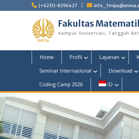
Skip
(+6231)-8296427
info_fmipa@unesa.a
to
content
Fakultas Matemati
Kampus Konservasi, Tangguh Berp
Home
Profil
Layanan
Seminar Internasional
Download
Coding Camp 2026
ID