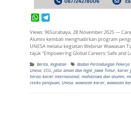
W
T
h
e
Views: 96Surabaya, 28 November 2025 — Caree
a
l
Alumni kembali menghadirkan program pengu
t
e
UNESA melalui kegiatan Webinar Wawasan Tat
s
g
tajuk “Empowering Global Careers: Safe and 
A
r
Berita
,
Kegiatan
Badan Perlindungan Pekerja 
p
a
Unesa
,
CCU
,
jalur aman dan legal
,
Jawa Timur
,
karier
p
m
lierasi karier internasional
,
mahasiswa dan alumni
,
mi
resiko penipuan
,
Unesa
,
wawasan karier
,
wawasan kari