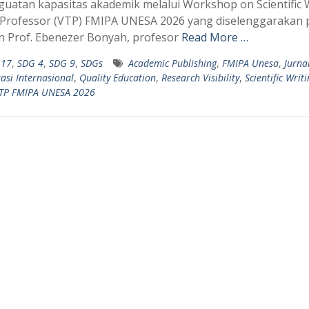
atan kapasitas akademik melalui Workshop on Scientific 
p Professor (VTP) FMIPA UNESA 2026 yang diselenggarakan 
an Prof. Ebenezer Bonyah, profesor
Read More …
 17
,
SDG 4
,
SDG 9
,
SDGs
Academic Publishing
,
FMIPA Unesa
,
Jurna
asi Internasional
,
Quality Education
,
Research Visibility
,
Scientific Writ
TP FMIPA UNESA 2026