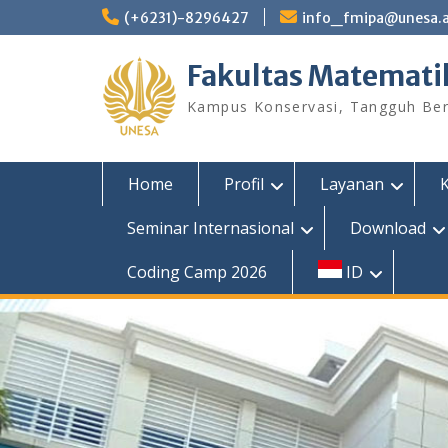
Skip
(+6231)-8296427
info_fmipa@unesa.a
to
content
Fakultas Matemati
Kampus Konservasi, Tangguh Berp
Home
Profil
Layanan
Seminar Internasional
Download
Coding Camp 2026
ID