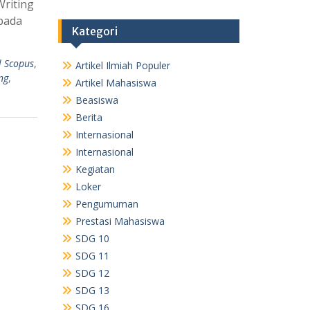
Writing
pada
Kategori
l Scopus
,
Artikel Ilmiah Populer
ing
,
Artikel Mahasiswa
Beasiswa
Berita
Internasional
Internasional
Kegiatan
Loker
Pengumuman
Prestasi Mahasiswa
SDG 10
SDG 11
SDG 12
SDG 13
SDG 16