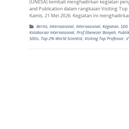
(UNESA) kembali menghadirkan kegiatan pengu
t
e
and Publication dalam rangkaian Visiting To
s
g
Kamis, 21 Mei 2026. Kegiatan ini menghadirk
A
r
Berita
,
Internasional
,
Internasional
,
Kegiatan
,
SDG
p
a
Kolaborasi Internasional
,
Prof Ebenezer Bonyah
,
Publik
p
m
SDGs
,
Top 2% World Scientist
,
Visiting Top Professor
,
V