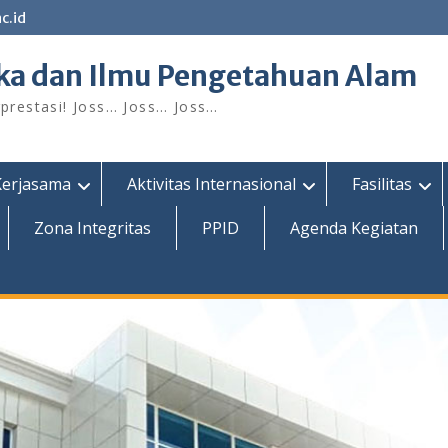
c.id
ka dan Ilmu Pengetahuan Alam
restasi! Joss… Joss… Joss…
Kerjasama
Aktivitas Internasional
Fasilitas
Zona Integritas
PPID
Agenda Kegiatan