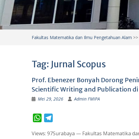
Fakultas Matematika dan Ilmu Pengetahuan Alam
>
Tag:
Jurnal Scopus
Prof. Ebenezer Bonyah Dorong Peni
Scientific Writing and Publication 
Mei 29, 2026
Admin FMIPA
W
T
h
e
Views: 97Surabaya — Fakultas Matematika da
a
l