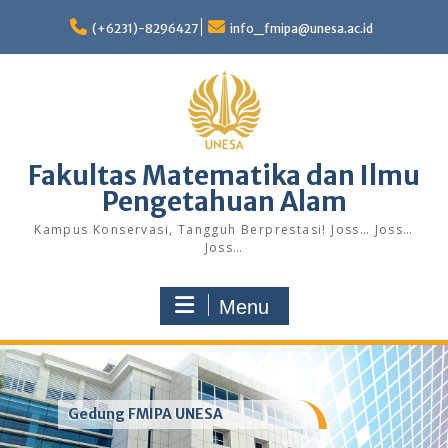
Skip
to
(+6231)-8296427
info_fmipa@unesa.ac.id
content
Fakultas Matematika dan Ilmu
Pengetahuan Alam
Kampus Konservasi, Tangguh Berprestasi! Joss… Joss…
Joss…
Menu
Gedung FMIPA UNESA