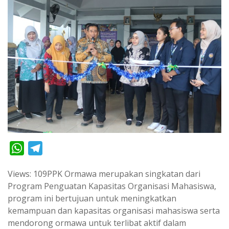
W
T
h
e
Views: 109PPK Ormawa merupakan singkatan dari
a
l
Program Penguatan Kapasitas Organisasi Mahasiswa,
t
e
program ini bertujuan untuk meningkatkan
s
g
kemampuan dan kapasitas organisasi mahasiswa serta
A
r
mendorong ormawa untuk terlibat aktif dalam