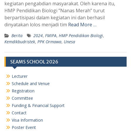
p
a
kegiatan pengabdian masyarakat. Oleh karena itu,
HMP Pendidikan Biologi ”Nanas Merah” turut
p
m
berpartisipasi dalam kegiatan ini dan berhasil
dinyatakan lolos menjadi tim
Read More …
Berita
2024
,
FMIPA
,
HMP Pendidikan Biologi
,
Kemdikbudristek
,
PPK Ormawa
,
Unesa
SEAMS SCHOOL 2026
Lecturer
Schedule and Venue
Registration
Committee
Funding & Financial Support
Contact
Visa Information
Poster Event