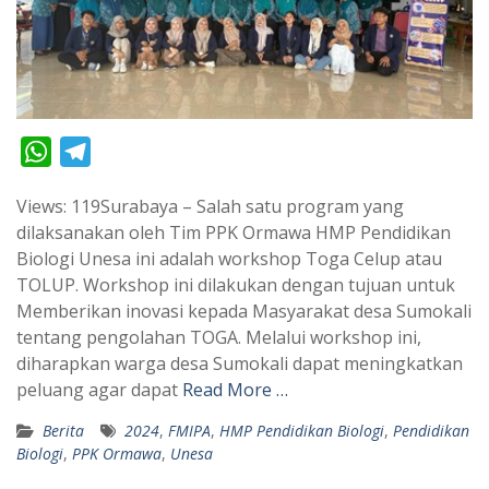
W
T
h
e
Views: 119Surabaya – Salah satu program yang
a
l
dilaksanakan oleh Tim PPK Ormawa HMP Pendidikan
t
e
Biologi Unesa ini adalah workshop Toga Celup atau
s
g
TOLUP. Workshop ini dilakukan dengan tujuan untuk
A
r
Memberikan inovasi kepada Masyarakat desa Sumokali
p
a
tentang pengolahan TOGA. Melalui workshop ini,
diharapkan warga desa Sumokali dapat meningkatkan
p
m
peluang agar dapat
Read More …
Berita
2024
,
FMIPA
,
HMP Pendidikan Biologi
,
Pendidikan
Biologi
,
PPK Ormawa
,
Unesa