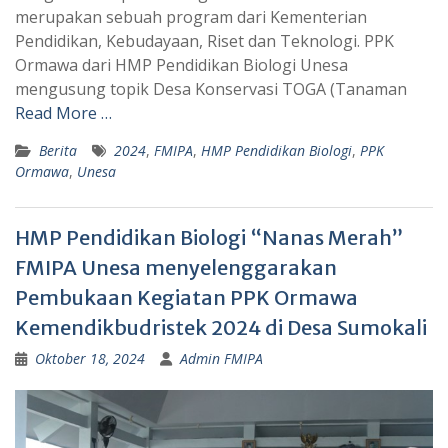
p
a
merupakan sebuah program dari Kementerian
Pendidikan, Kebudayaan, Riset dan Teknologi. PPK
p
m
Ormawa dari HMP Pendidikan Biologi Unesa
mengusung topik Desa Konservasi TOGA (Tanaman
Read More …
Berita
2024
,
FMIPA
,
HMP Pendidikan Biologi
,
PPK
Ormawa
,
Unesa
HMP Pendidikan Biologi “Nanas Merah”
FMIPA Unesa menyelenggarakan
Pembukaan Kegiatan PPK Ormawa
Kemendikbudristek 2024 di Desa Sumokali
Oktober 18, 2024
Admin FMIPA