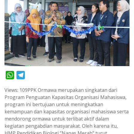
W
T
h
e
Views: 109PPK Ormawa merupakan singkatan dari
a
l
Program Penguatan Kapasitas Organisasi Mahasiswa,
t
e
program ini bertujuan untuk meningkatkan
s
g
kemampuan dan kapasitas organisasi mahasiswa serta
A
r
mendorong ormawa untuk terlibat aktif dalam
p
a
kegiatan pengabdian masyarakat. Oleh karena itu,
HMP Pendidikan Biologi ”Nanas Merah” turut
p
m