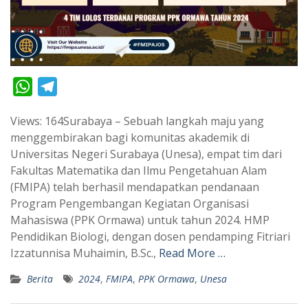
W
T
h
e
Views: 164Surabaya – Sebuah langkah maju yang
a
l
menggembirakan bagi komunitas akademik di
t
e
Universitas Negeri Surabaya (Unesa), empat tim dari
s
g
Fakultas Matematika dan Ilmu Pengetahuan Alam
A
r
(FMIPA) telah berhasil mendapatkan pendanaan
p
a
Program Pengembangan Kegiatan Organisasi
Mahasiswa (PPK Ormawa) untuk tahun 2024. HMP
p
m
Pendidikan Biologi, dengan dosen pendamping Fitriari
Izzatunnisa Muhaimin, B.Sc.,
Read More …
Berita
2024
,
FMIPA
,
PPK Ormawa
,
Unesa