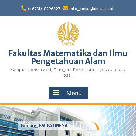
Skip
to
(+6231)-8296427
info_fmipa@unesa.ac.id
content
Fakultas Matematika dan Ilmu
Pengetahuan Alam
Kampus Konservasi, Tangguh Berprestasi! Joss… Joss…
Joss…
Menu
Gedung FMIPA UNESA