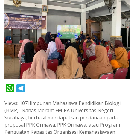
W
T
h
e
Views: 107Himpunan Mahasiswa Pendidikan Biologi
a
l
(HMP) “Nanas Merah” FMIPA Universitas Negeri
t
e
Surabaya, berhasil mendapatkan pendanaan pada
s
g
proposal PPK Ormawa. PPK Ormawa, atau Program
A
r
Penguatan Kapasitas Organisasi Kemahasiswaan