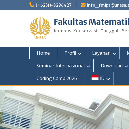
Skip
(+6231)-8296427
info_fmipa@unesa.a
to
content
Fakultas Matemati
Kampus Konservasi, Tangguh Berp
Home
Profil
Layanan
Seminar Internasional
Download
Coding Camp 2026
ID