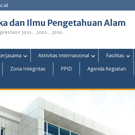
c.id
ka dan Ilmu Pengetahuan Alam
restasi! Joss… Joss… Joss…
Kerjasama
Aktivitas Internasional
Fasilitas
Zona Integritas
PPID
Agenda Kegiatan