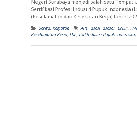
Negeri Surabaya menjadi salah satu Tempat 
t
e
Sertifikasi Profesi Industri Pupuk Indonesia 
s
g
(Keselamatan dan Kesehatan Kerja) tahun 20
A
r
Berita
,
Kegiatan
APD
,
asesi
,
asesor
,
BNSP
,
FM
p
a
Keselamatan Kerja
,
LSP
,
LSP Industri Pupuk Indonesia
p
m