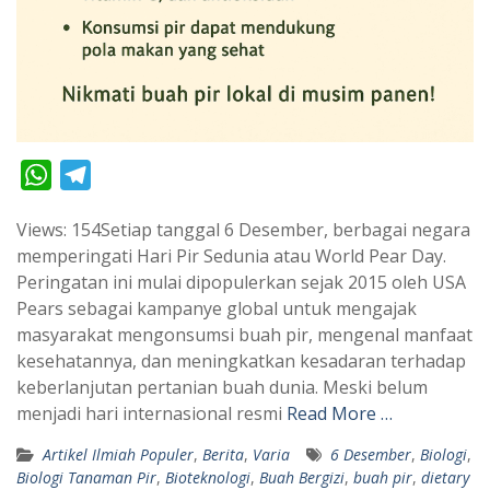
W
T
h
e
Views: 154Setiap tanggal 6 Desember, berbagai negara
a
l
memperingati Hari Pir Sedunia atau World Pear Day.
t
e
Peringatan ini mulai dipopulerkan sejak 2015 oleh USA
s
g
Pears sebagai kampanye global untuk mengajak
A
r
masyarakat mengonsumsi buah pir, mengenal manfaat
p
a
kesehatannya, dan meningkatkan kesadaran terhadap
keberlanjutan pertanian buah dunia. Meski belum
p
m
menjadi hari internasional resmi
Read More …
Artikel Ilmiah Populer
,
Berita
,
Varia
6 Desember
,
Biologi
,
Biologi Tanaman Pir
,
Bioteknologi
,
Buah Bergizi
,
buah pir
,
dietary