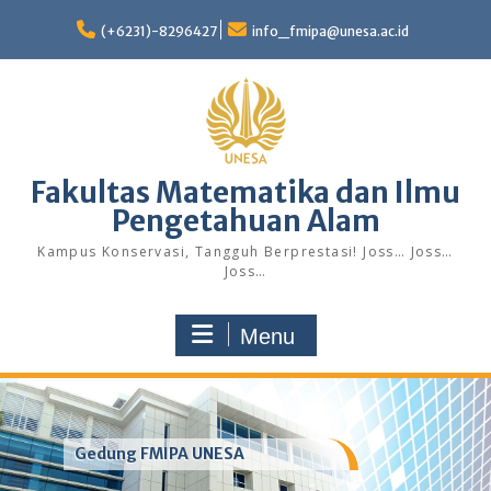
Skip
to
(+6231)-8296427
info_fmipa@unesa.ac.id
content
Fakultas Matematika dan Ilmu
Pengetahuan Alam
Kampus Konservasi, Tangguh Berprestasi! Joss… Joss…
Joss…
Menu
Gedung FMIPA UNESA