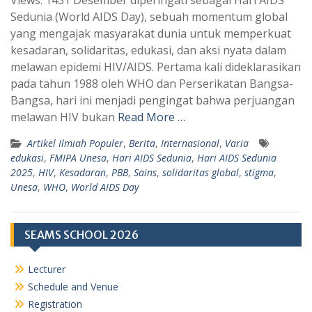
a
l
Sedunia (World AIDS Day), sebuah momentum global
t
e
yang mengajak masyarakat dunia untuk memperkuat
s
g
kesadaran, solidaritas, edukasi, dan aksi nyata dalam
A
r
melawan epidemi HIV/AIDS. Pertama kali dideklarasikan
p
a
pada tahun 1988 oleh WHO dan Perserikatan Bangsa-
Bangsa, hari ini menjadi pengingat bahwa perjuangan
p
m
melawan HIV bukan
Read More …
Artikel Ilmiah Populer
,
Berita
,
Internasional
,
Varia
edukasi
,
FMIPA Unesa
,
Hari AIDS Sedunia
,
Hari AIDS Sedunia
2025
,
HIV
,
Kesadaran
,
PBB
,
Sains
,
solidaritas global
,
stigma
,
Unesa
,
WHO
,
World AIDS Day
SEAMS SCHOOL 2026
Lecturer
Schedule and Venue
Registration