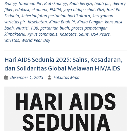
Biologi Tanaman Pir
,
Bioteknologi
,
Buah Bergizi
,
buah pir
,
dietary
fiber
,
edukasi
,
ekonomi
,
FMIPA
,
gaya hidup sehat
,
Gizi
,
Hari Pir
Sedunia
,
keberlanjutan pertanian hortikultura
,
keragaman
varietas pir
,
Kesehatan
,
Kimia Buah Pi
,
Kimia Pangan
,
konsumsi
buah
,
Nutrisi
,
PBB
,
pertanian buah
,
proses pematangan
klimakterik
,
Pyrus communis
,
Rosaceae
,
Sains
,
USA Pears
,
varietas
,
World Pear Day
Hari AIDS Sedunia 2025: Sains, Kesadaran,
dan Solidaritas Global Melawan HIV/AIDS
Desember 1, 2025
Fakultas Mipa