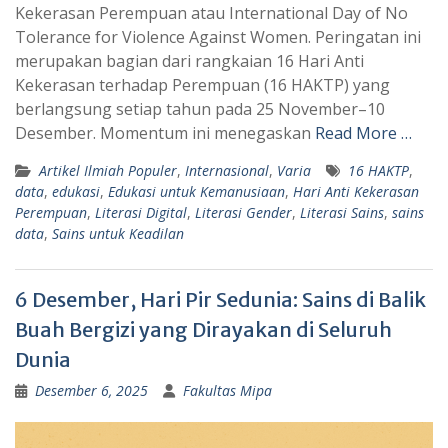
Kekerasan Perempuan atau International Day of No
s
g
Tolerance for Violence Against Women. Peringatan ini
A
r
merupakan bagian dari rangkaian 16 Hari Anti
p
a
Kekerasan terhadap Perempuan (16 HAKTP) yang
berlangsung setiap tahun pada 25 November–10
p
m
Desember. Momentum ini menegaskan
Read More …
Artikel Ilmiah Populer
,
Internasional
,
Varia
16 HAKTP
,
data
,
edukasi
,
Edukasi untuk Kemanusiaan
,
Hari Anti Kekerasan
Perempuan
,
Literasi Digital
,
Literasi Gender
,
Literasi Sains
,
sains
data
,
Sains untuk Keadilan
6 Desember, Hari Pir Sedunia: Sains di Balik
Buah Bergizi yang Dirayakan di Seluruh
Dunia
Desember 6, 2025
Fakultas Mipa