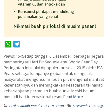
W
T
h
e
Views: 154Setiap tanggal 6 Desember, berbagai negara
a
l
memperingati Hari Pir Sedunia atau World Pear Day.
t
e
Peringatan ini mulai dipopulerkan sejak 2015 oleh USA
s
g
Pears sebagai kampanye global untuk mengajak
A
r
masyarakat mengonsumsi buah pir, mengenal manfaat
p
a
kesehatannya, dan meningkatkan kesadaran terhadap
keberlanjutan pertanian buah dunia. Meski belum
p
m
menjadi hari internasional resmi
Read More …
Artikel Ilmiah Populer
,
Berita
,
Varia
6 Desember
,
Biologi
,