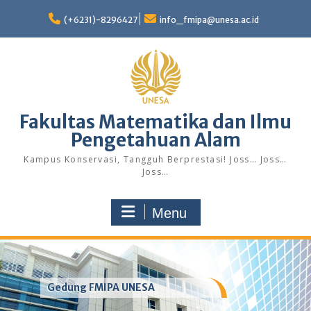
Skip
to
(+6231)-8296427
info_fmipa@unesa.ac.id
content
Fakultas Matematika dan Ilmu
Pengetahuan Alam
Kampus Konservasi, Tangguh Berprestasi! Joss… Joss…
Joss…
Menu
Gedung FMIPA UNESA