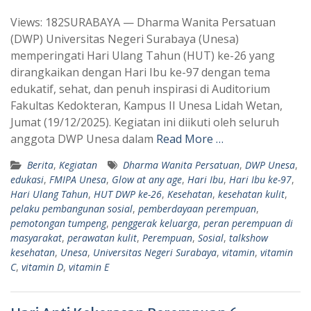
h
e
Views: 182SURABAYA — Dharma Wanita Persatuan
a
l
(DWP) Universitas Negeri Surabaya (Unesa)
t
e
memperingati Hari Ulang Tahun (HUT) ke-26 yang
s
g
dirangkaikan dengan Hari Ibu ke-97 dengan tema
A
r
edukatif, sehat, dan penuh inspirasi di Auditorium
p
a
Fakultas Kedokteran, Kampus II Unesa Lidah Wetan,
Jumat (19/12/2025). Kegiatan ini diikuti oleh seluruh
p
m
anggota DWP Unesa dalam
Read More …
Berita
,
Kegiatan
Dharma Wanita Persatuan
,
DWP Unesa
,
edukasi
,
FMIPA Unesa
,
Glow at any age
,
Hari Ibu
,
Hari Ibu ke-97
,
Hari Ulang Tahun
,
HUT DWP ke-26
,
Kesehatan
,
kesehatan kulit
,
pelaku pembangunan sosial
,
pemberdayaan perempuan
,
pemotongan tumpeng
,
penggerak keluarga
,
peran perempuan di
masyarakat
,
perawatan kulit
,
Perempuan
,
Sosial
,
talkshow
kesehatan
,
Unesa
,
Universitas Negeri Surabaya
,
vitamin
,
vitamin
C
,
vitamin D
,
vitamin E