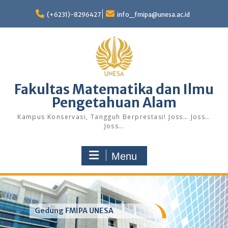
Skip
to
(+6231)-8296427
info_fmipa@unesa.ac.id
content
Fakultas Matematika dan Ilmu
Pengetahuan Alam
Kampus Konservasi, Tangguh Berprestasi! Joss… Joss…
Joss…
Menu
Gedung FMIPA UNESA