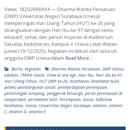
h
e
Views: 182SURABAYA — Dharma Wanita Persatuan
a
l
(DWP) Universitas Negeri Surabaya (Unesa)
t
e
memperingati Hari Ulang Tahun (HUT) ke-26 yang
s
g
dirangkaikan dengan Hari Ibu ke-97 dengan tema
A
r
edukatif, sehat, dan penuh inspirasi di Auditorium
p
a
Fakultas Kedokteran, Kampus II Unesa Lidah Wetan,
Jumat (19/12/2025). Kegiatan ini diikuti oleh seluruh
p
m
anggota DWP Unesa dalam
Read More …
Berita
,
Kegiatan
Dharma Wanita Persatuan
,
DWP Unesa
,
edukasi
,
FMIPA Unesa
,
Glow at any age
,
Hari Ibu
,
Hari Ibu ke-97
,
Hari Ulang Tahun
,
HUT DWP ke-26
,
Kesehatan
,
kesehatan kulit
,
pelaku pembangunan sosial
,
pemberdayaan perempuan
,
pemotongan tumpeng
,
penggerak keluarga
,
peran perempuan di
masyarakat
,
perawatan kulit
,
Perempuan
,
Sosial
,
talkshow
kesehatan
,
Unesa
,
Universitas Negeri Surabaya
,
vitamin
,
vitamin
C
,
vitamin D
,
vitamin E