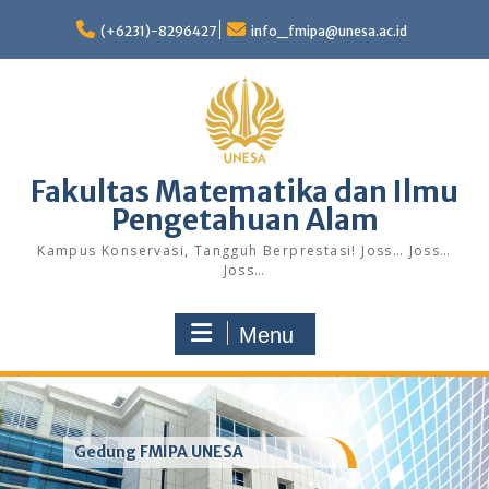
Skip
to
(+6231)-8296427
info_fmipa@unesa.ac.id
content
Fakultas Matematika dan Ilmu
Pengetahuan Alam
Kampus Konservasi, Tangguh Berprestasi! Joss… Joss…
Joss…
Menu
Gedung FMIPA UNESA