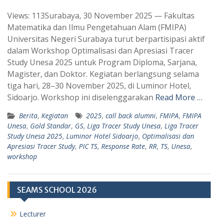
h
e
Views: 113Surabaya, 30 November 2025 — Fakultas
a
l
Matematika dan Ilmu Pengetahuan Alam (FMIPA)
t
e
Universitas Negeri Surabaya turut berpartisipasi aktif
s
g
dalam Workshop Optimalisasi dan Apresiasi Tracer
A
r
Study Unesa 2025 untuk Program Diploma, Sarjana,
p
a
Magister, dan Doktor. Kegiatan berlangsung selama
tiga hari, 28–30 November 2025, di Luminor Hotel,
p
m
Sidoarjo. Workshop ini diselenggarakan
Read More …
Berita
,
Kegiatan
2025
,
call back alumni
,
FMIPA
,
FMIPA
Unesa
,
Gold Standar
,
GS
,
Liga Tracer Study Unesa
,
Liga Tracer
Study Unesa 2025
,
Luminor Hotel Sidoarjo
,
Optimalisasi dan
Apresiasi Tracer Study
,
PIC TS
,
Response Rate
,
RR
,
TS
,
Unesa
,
workshop
SEAMS SCHOOL 2026
Lecturer