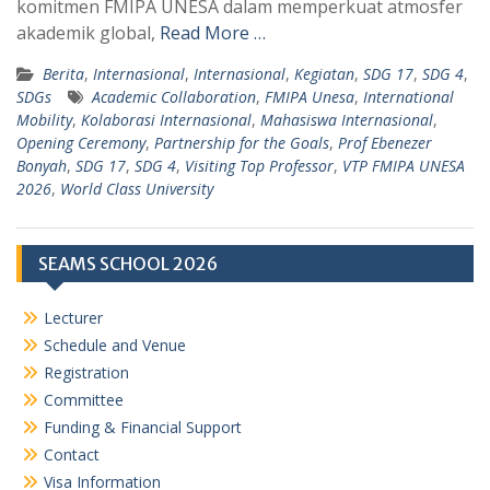
komitmen FMIPA UNESA dalam memperkuat atmosfer
p
m
akademik global,
Read More …
Berita
,
Internasional
,
Internasional
,
Kegiatan
,
SDG 17
,
SDG 4
,
SDGs
Academic Collaboration
,
FMIPA Unesa
,
International
Mobility
,
Kolaborasi Internasional
,
Mahasiswa Internasional
,
Opening Ceremony
,
Partnership for the Goals
,
Prof Ebenezer
Bonyah
,
SDG 17
,
SDG 4
,
Visiting Top Professor
,
VTP FMIPA UNESA
2026
,
World Class University
SEAMS SCHOOL 2026
Lecturer
Schedule and Venue
Registration
Committee
Funding & Financial Support
Contact
Visa Information