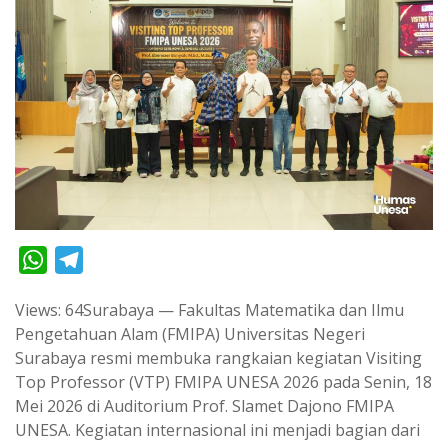
W
T
h
e
Views: 64Surabaya — Fakultas Matematika dan Ilmu
a
l
Pengetahuan Alam (FMIPA) Universitas Negeri
t
e
Surabaya resmi membuka rangkaian kegiatan Visiting
s
g
Top Professor (VTP) FMIPA UNESA 2026 pada Senin, 18
A
r
Mei 2026 di Auditorium Prof. Slamet Dajono FMIPA
p
a
UNESA. Kegiatan internasional ini menjadi bagian dari