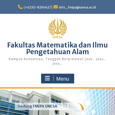
Skip
to
(+6231)-8296427
info_fmipa@unesa.ac.id
content
Fakultas Matematika dan Ilmu
Pengetahuan Alam
Kampus Konservasi, Tangguh Berprestasi! Joss… Joss…
Joss…
Menu
Gedung FMIPA UNESA