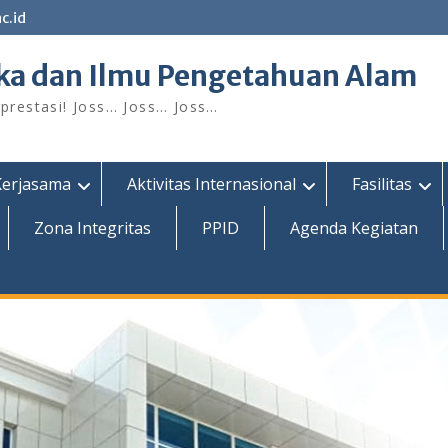
c.id
ka dan Ilmu Pengetahuan Alam
restasi! Joss… Joss… Joss…
Kerjasama
Aktivitas Internasional
Fasilitas
Zona Integritas
PPID
Agenda Kegiatan