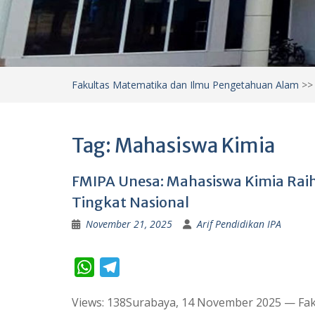
Fakultas Matematika dan Ilmu Pengetahuan Alam
>
Tag:
Mahasiswa Kimia
FMIPA Unesa: Mahasiswa Kimia Raih J
Tingkat Nasional
November 21, 2025
Arif Pendidikan IPA
W
T
h
e
Views: 138Surabaya, 14 November 2025 — Fak
a
l