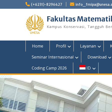
Skip
(+6231)-8296427
info_fmipa@unesa.a
to
content
Fakultas Matemati
Kampus Konservasi, Tangguh Berp
Home
Profil
Layanan
Seminar Internasional
Download
Coding Camp 2026
ID