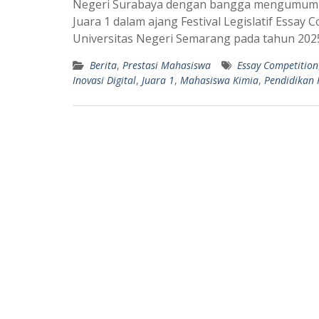
Negeri Surabaya dengan bangga mengumumka
t
e
Juara 1 dalam ajang Festival Legislatif Essay
s
g
Universitas Negeri Semarang pada tahun 202
A
r
Berita
,
Prestasi Mahasiswa
Essay Competition
p
a
Inovasi Digital
,
Juara 1
,
Mahasiswa Kimia
,
Pendidikan 
p
m