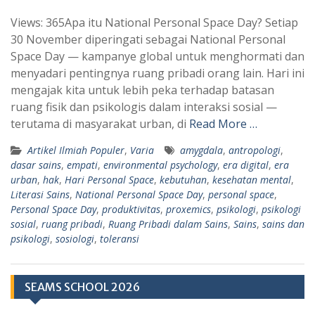
h
e
Views: 365Apa itu National Personal Space Day? Setiap
a
l
30 November diperingati sebagai National Personal
t
e
Space Day — kampanye global untuk menghormati dan
s
g
menyadari pentingnya ruang pribadi orang lain. Hari ini
A
r
mengajak kita untuk lebih peka terhadap batasan
p
a
ruang fisik dan psikologis dalam interaksi sosial —
terutama di masyarakat urban, di
Read More …
p
m
Artikel Ilmiah Populer
,
Varia
amygdala
,
antropologi
,
dasar sains
,
empati
,
environmental psychology
,
era digital
,
era
urban
,
hak
,
Hari Personal Space
,
kebutuhan
,
kesehatan mental
,
Literasi Sains
,
National Personal Space Day
,
personal space
,
Personal Space Day
,
produktivitas
,
proxemics
,
psikologi
,
psikologi
sosial
,
ruang pribadi
,
Ruang Pribadi dalam Sains
,
Sains
,
sains dan
psikologi
,
sosiologi
,
toleransi
SEAMS SCHOOL 2026