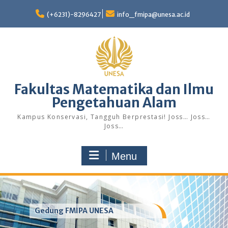
Skip
to
(+6231)-8296427
info_fmipa@unesa.ac.id
content
Fakultas Matematika dan Ilmu
Pengetahuan Alam
Kampus Konservasi, Tangguh Berprestasi! Joss… Joss…
Joss…
Menu
Gedung FMIPA UNESA