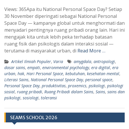
h
e
Views: 365Apa itu National Personal Space Day? Setiap
a
l
30 November diperingati sebagai National Personal
t
e
Space Day — kampanye global untuk menghormati dan
s
g
menyadari pentingnya ruang pribadi orang lain. Hari ini
A
r
mengajak kita untuk lebih peka terhadap batasan
p
a
ruang fisik dan psikologis dalam interaksi sosial —
terutama di masyarakat urban, di
Read More …
p
m
Artikel Ilmiah Populer
,
Varia
amygdala
,
antropologi
,
dasar sains
,
empati
,
environmental psychology
,
era digital
,
era
urban
,
hak
,
Hari Personal Space
,
kebutuhan
,
kesehatan mental
,
Literasi Sains
,
National Personal Space Day
,
personal space
,
Personal Space Day
,
produktivitas
,
proxemics
,
psikologi
,
psikologi
sosial
,
ruang pribadi
,
Ruang Pribadi dalam Sains
,
Sains
,
sains dan
psikologi
,
sosiologi
,
toleransi
SEAMS SCHOOL 2026