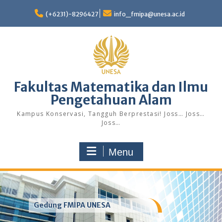
Skip
to
(+6231)-8296427
info_fmipa@unesa.ac.id
content
Fakultas Matematika dan Ilmu
Pengetahuan Alam
Kampus Konservasi, Tangguh Berprestasi! Joss… Joss…
Joss…
Menu
Gedung FMIPA UNESA