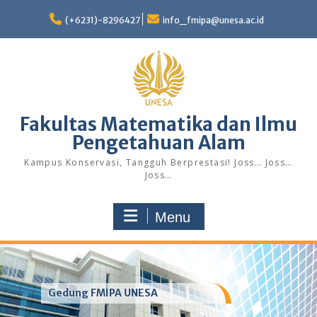
Skip
to
(+6231)-8296427
info_fmipa@unesa.ac.id
content
Fakultas Matematika dan Ilmu
Pengetahuan Alam
Kampus Konservasi, Tangguh Berprestasi! Joss… Joss…
Joss…
Menu
Gedung FMIPA UNESA