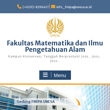
Skip
to
(+6231)-8296427
info_fmipa@unesa.ac.id
content
Fakultas Matematika dan Ilmu
Pengetahuan Alam
Kampus Konservasi, Tangguh Berprestasi! Joss… Joss…
Joss…
Menu
Gedung FMIPA UNESA