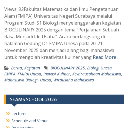
h
e
Views: 92Fakultas Matematika dan Ilmu Pengetahuan
a
l
Alam (FMIPA) Universitas Negeri Surabaya melalui
t
e
Program Studi S1 Biologi menyelenggarakan kegiatan
s
g
BIOCULINARY 2025 dengan tema “Perjalanan Sebuah
A
r
Rasa Menjadi Ide Usaha”. Acara berlangsung di
p
a
halaman Gedung D1 FMIPA Unesa pada 20-21
November 2025 dan menjadi ajang bagi mahasiswa
p
m
untuk mengolah kreativitas kuliner yang
Read More …
Berita
,
Kegiatan
BIOCULINARY 2025
,
Biologi Unesa
,
FMIPA
,
FMIPA Unesa
,
Inovasi Kuliner
,
Kewirausahaan Mahasiswa
,
Mahasiswa Biologi
,
Unesa
,
Wirausaha Mahasiswa
SEAMS SCHOOL 2026
Lecturer
Schedule and Venue
Registration