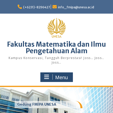
Skip
to
(+6231)-8296427
info_fmipa@unesa.ac.id
content
Fakultas Matematika dan Ilmu
Pengetahuan Alam
Kampus Konservasi, Tangguh Berprestasi! Joss… Joss…
Joss…
Menu
Gedung FMIPA UNESA