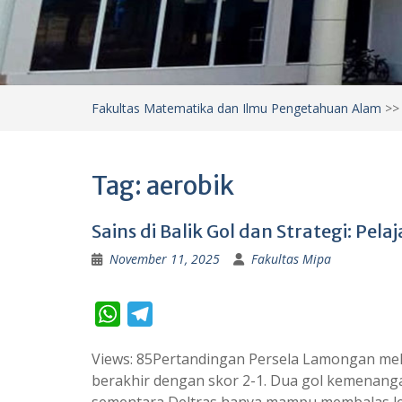
Fakultas Matematika dan Ilmu Pengetahuan Alam
>
Tag:
aerobik
Sains di Balik Gol dan Strategi: Pela
November 11, 2025
Fakultas Mipa
W
T
h
e
Views: 85Pertandingan Persela Lamongan mela
a
l
berakhir dengan skor 2-1. Dua gol kemenangan
t
e
sementara Deltras hanya mampu membalas lewa