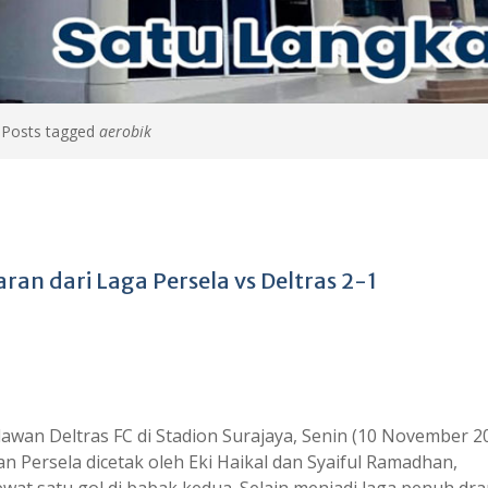
>
Posts tagged
aerobik
jaran dari Laga Persela vs Deltras 2-1
wan Deltras FC di Stadion Surajaya, Senin (10 November 20
 Persela dicetak oleh Eki Haikal dan Syaiful Ramadhan,
t satu gol di babak kedua. Selain menjadi laga penuh dr