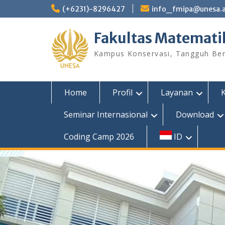
Skip
(+6231)-8296427
info_fmipa@unesa.a
to
content
Fakultas Matemati
Kampus Konservasi, Tangguh Berp
Home
Profil
Layanan
Seminar Internasional
Download
Coding Camp 2026
ID