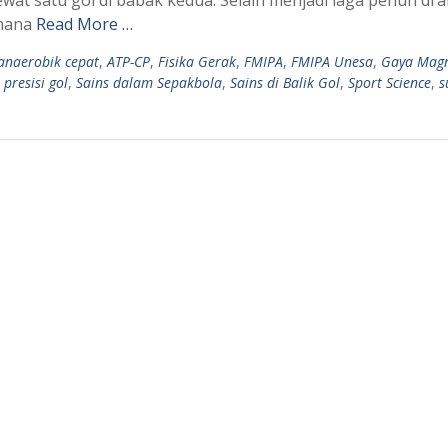
imana
Read More …
anaerobik cepat
,
ATP-CP
,
Fisika Gerak
,
FMIPA
,
FMIPA Unesa
,
Gaya Mag
,
presisi gol
,
Sains dalam Sepakbola
,
Sains di Balik Gol
,
Sport Science
,
s