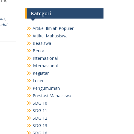
Kategori
nus
,
udut
Artikel Ilmiah Populer
Artikel Mahasiswa
Beasiswa
Berita
Internasional
Internasional
Kegiatan
Loker
Pengumuman
Prestasi Mahasiswa
SDG 10
SDG 11
SDG 12
SDG 13
SDG 16