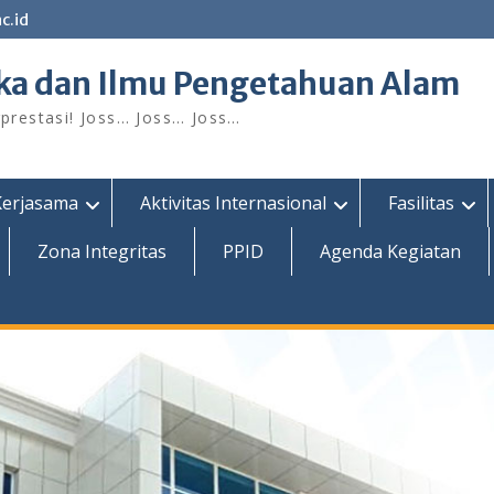
c.id
ka dan Ilmu Pengetahuan Alam
restasi! Joss… Joss… Joss…
Kerjasama
Aktivitas Internasional
Fasilitas
Zona Integritas
PPID
Agenda Kegiatan