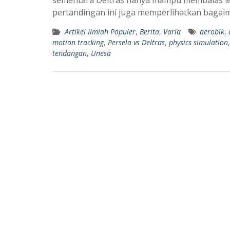
s
g
pertandingan ini juga memperlihatkan baga
A
r
Artikel Ilmiah Populer
,
Berita
,
Varia
aerobik
,
p
a
motion tracking
,
Persela vs Deltras
,
physics simulation
p
m
tendangan
,
Unesa