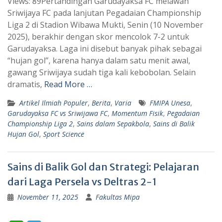
Views: 89Pertandingan Garudayaksa FC melawan
a
l
Sriwijaya FC pada lanjutan Pegadaian Championship
t
e
Liga 2 di Stadion Wibawa Mukti, Senin (10 November
s
g
2025), berakhir dengan skor mencolok 7-2 untuk
A
r
Garudayaksa. Laga ini disebut banyak pihak sebagai
p
a
“hujan gol”, karena hanya dalam satu menit awal,
gawang Sriwijaya sudah tiga kali kebobolan. Selain
p
m
dramatis,
Read More …
Artikel Ilmiah Populer
,
Berita
,
Varia
FMIPA Unesa
,
Garudayaksa FC vs Sriwijawa FC
,
Momentum Fisik
,
Pegadaian
Championship Liga 2
,
Sains dalam Sepakbola
,
Sains di Balik
Hujan Gol
,
Sport Science
Sains di Balik Gol dan Strategi: Pelajaran
dari Laga Persela vs Deltras 2-1
November 11, 2025
Fakultas Mipa