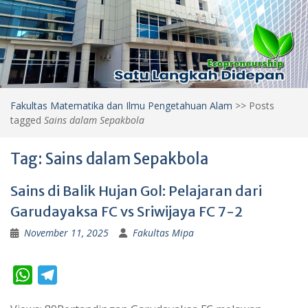
Fakultas Matematika dan Ilmu Pengetahuan Alam
>>
Posts
tagged
Sains dalam Sepakbola
Tag:
Sains dalam Sepakbola
Sains di Balik Hujan Gol: Pelajaran dari
Garudayaksa FC vs Sriwijaya FC 7-2
November 11, 2025
Fakultas Mipa
W
T
h
e