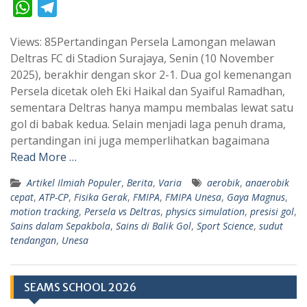
W
T
h
e
Views: 85Pertandingan Persela Lamongan melawan
a
l
Deltras FC di Stadion Surajaya, Senin (10 November
t
e
2025), berakhir dengan skor 2-1. Dua gol kemenangan
s
g
Persela dicetak oleh Eki Haikal dan Syaiful Ramadhan,
A
r
sementara Deltras hanya mampu membalas lewat satu
p
a
gol di babak kedua. Selain menjadi laga penuh drama,
pertandingan ini juga memperlihatkan bagaimana
p
m
Read More …
Artikel Ilmiah Populer
,
Berita
,
Varia
aerobik
,
anaerobik
cepat
,
ATP-CP
,
Fisika Gerak
,
FMIPA
,
FMIPA Unesa
,
Gaya Magnus
,
motion tracking
,
Persela vs Deltras
,
physics simulation
,
presisi gol
,
Sains dalam Sepakbola
,
Sains di Balik Gol
,
Sport Science
,
sudut
tendangan
,
Unesa
SEAMS SCHOOL 2026