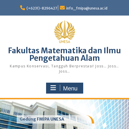
Skip
to
(+6231)-8296427
info_fmipa@unesa.ac.id
content
Fakultas Matematika dan Ilmu
Pengetahuan Alam
Kampus Konservasi, Tangguh Berprestasi! Joss… Joss…
Joss…
Menu
Gedung FMIPA UNESA