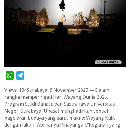
W
T
h
e
Views: 134Surabaya, 6 November 2025 — Dalam
a
l
rangka memperingati Hari Wayang Dunia 2025,
t
e
Program Studi Bahasa dan Sastra Jawa Universitas
s
g
Negeri Surabaya (Unesa) menghadirkan sebuah
A
r
pagelaran budaya yang sarat makna: Wayang Kulit
p
a
dengan lakon “Abimanyu Pinayungan.”Kegiatan yang