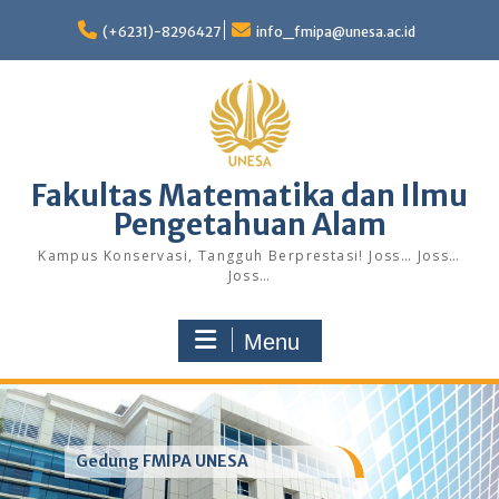
Skip
to
(+6231)-8296427
info_fmipa@unesa.ac.id
content
Fakultas Matematika dan Ilmu
Pengetahuan Alam
Kampus Konservasi, Tangguh Berprestasi! Joss… Joss…
Joss…
Menu
Gedung FMIPA UNESA