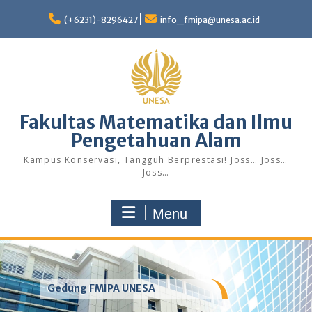
Skip
to
(+6231)-8296427
info_fmipa@unesa.ac.id
content
Fakultas Matematika dan Ilmu
Pengetahuan Alam
Kampus Konservasi, Tangguh Berprestasi! Joss… Joss…
Joss…
Menu
Gedung FMIPA UNESA