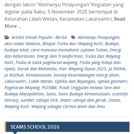
p
a
dengan lakon “Abimanyu Pinayungan.”Kegiatan yang
digelar pada Rabu, 5 November 2025 bertempat di
p
m
Kelurahan Lidah Wetan, Kecamatan Lakarsantri,
Read
More …
Artikel Ilmiah Populer
,
Berita
Abimanyu Pinayungan
,
aksi-reaksi Newton
,
Belajar Fisika dari Wayang Kulit
,
Budaya
,
budaya lokal
,
cara manusia memahami ciptaan Tuhan
,
Energi
dan Keberanian
,
Energi dan Transformasi
,
Fisika dan Wayang
Kulit
,
Fisika di balik pagelaran wayang
,
Fisika yang hidup dan
nyata
,
Gerak dan Mekanika
,
Hari Wayang Dunia 2025
,
Jo Klithik
,
Jo Kluthuk
,
Kemanusiaan
,
konsep keseimbangan energi alam
,
Lakarsantri
,
Lidah Wetan
,
Optika dan Bayangan
,
optika geometri
,
Pagelaran Wayang
,
PUISBM
,
Pusat Unggulan Inovasi Seni dan
Budaya Majapahitan
,
Sains
,
Sains Budaya Kemanusiaan
,
scientific
literacy
,
sumber cahaya titik
,
teater cahaya dan gerak
,
Unesa
,
Wayang Kulit
,
Wayang sebagai Cermin Alam dan Ilmu
SEAMS SCHOOL 2026