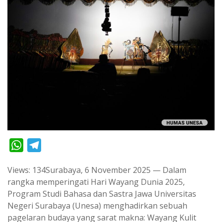
W
T
h
e
Views: 134Surabaya, 6 November 2025 — Dalam
a
l
rangka memperingati Hari Wayang Dunia 2025,
t
e
Program Studi Bahasa dan Sastra Jawa Universitas
s
g
Negeri Surabaya (Unesa) menghadirkan sebuah
A
r
pagelaran budaya yang sarat makna: Wayang Kulit