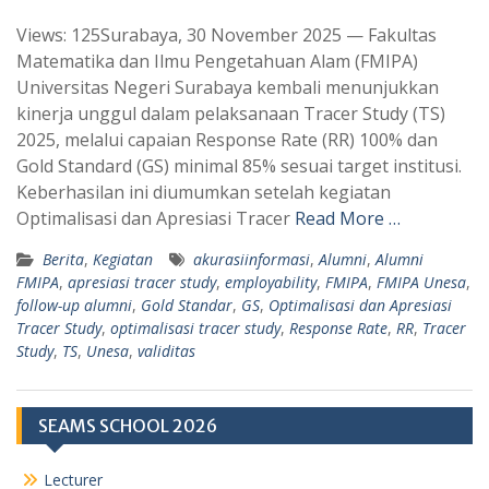
h
e
Views: 125Surabaya, 30 November 2025 — Fakultas
a
l
Matematika dan Ilmu Pengetahuan Alam (FMIPA)
t
e
Universitas Negeri Surabaya kembali menunjukkan
s
g
kinerja unggul dalam pelaksanaan Tracer Study (TS)
A
r
2025, melalui capaian Response Rate (RR) 100% dan
p
a
Gold Standard (GS) minimal 85% sesuai target institusi.
Keberhasilan ini diumumkan setelah kegiatan
p
m
Optimalisasi dan Apresiasi Tracer
Read More …
Berita
,
Kegiatan
akurasiinformasi
,
Alumni
,
Alumni
FMIPA
,
apresiasi tracer study
,
employability
,
FMIPA
,
FMIPA Unesa
,
follow-up alumni
,
Gold Standar
,
GS
,
Optimalisasi dan Apresiasi
Tracer Study
,
optimalisasi tracer study
,
Response Rate
,
RR
,
Tracer
Study
,
TS
,
Unesa
,
validitas
SEAMS SCHOOL 2026
Lecturer