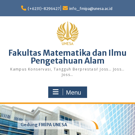
Skip
to
(+6231)-8296427
info_fmipa@unesa.ac.id
content
Fakultas Matematika dan Ilmu
Pengetahuan Alam
Kampus Konservasi, Tangguh Berprestasi! Joss… Joss…
Joss…
Menu
Gedung FMIPA UNESA