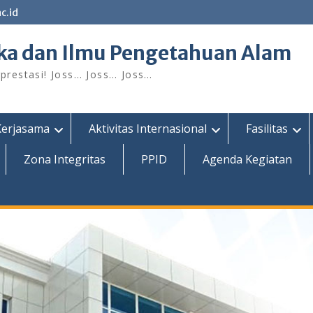
c.id
ka dan Ilmu Pengetahuan Alam
restasi! Joss… Joss… Joss…
Kerjasama
Aktivitas Internasional
Fasilitas
Zona Integritas
PPID
Agenda Kegiatan