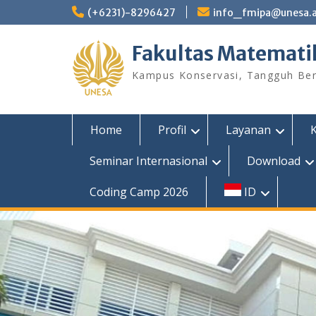
Skip
(+6231)-8296427
info_fmipa@unesa.a
to
content
Fakultas Matemati
Kampus Konservasi, Tangguh Berp
Home
Profil
Layanan
Seminar Internasional
Download
Coding Camp 2026
ID