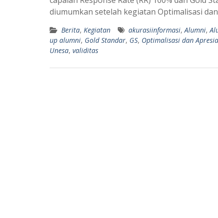
s
g
diumumkan setelah kegiatan Optimalisasi dan
A
r
Berita
,
Kegiatan
akurasiinformasi
,
Alumni
,
Al
p
a
up alumni
,
Gold Standar
,
GS
,
Optimalisasi dan Apresia
p
m
Unesa
,
validitas