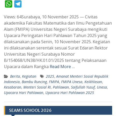
W
T
h
e
Views: 64Surabaya, 10 November 2025 — Civitas
a
l
akademika Fakultas Matematika dan Ilmu Pengetahuan
t
e
Alam (FMIPA) Universitas Negeri Surabaya mengikuti
s
g
Upacara Peringatan Hari Pahlawan Tahun 2025 yang
A
r
dilaksanakan pada Senin, 10 November 2025. Kegiatan
p
a
ini dilaksanakan serentak sesuai Surat Edaran Rektor
Universitas Negeri Surabaya Nomor
p
m
B/154068/UN38/HK.01.01/2025 tentang Pelaksanaan
Upacara dalam Rangka
Read More …
Berita
,
Kegiatan
2025
,
Amanat Menteri Sosial Republik
Indonesia
,
Bambu Runcing
,
FMIPA
,
FMIPA Unesa
,
Keikhlasan
,
Kesabaran
,
Menteri Sosial RI
,
Pahlawan
,
Saifullah Yusuf
,
Unesa
,
Upacara Hari Pahlawan
,
Upacara Hari Pahlawan 2025
SEAMS SCHOOL 2026