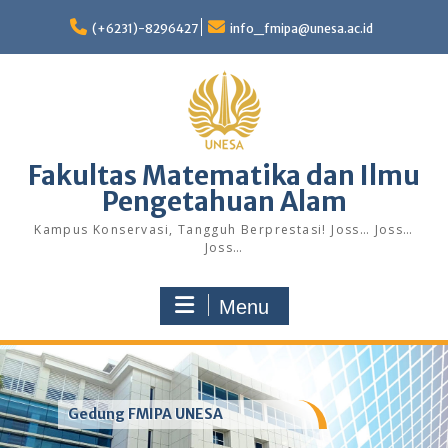
Skip
to
(+6231)-8296427
info_fmipa@unesa.ac.id
content
Fakultas Matematika dan Ilmu
Pengetahuan Alam
Kampus Konservasi, Tangguh Berprestasi! Joss… Joss…
Joss…
Menu
Gedung FMIPA UNESA