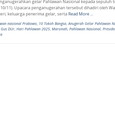
enganugerahkan gelar Pahlawan Nasional kepada sepuluh 
 (10/11). Upacara penganugerahan tersebut dihadiri oleh Wa
ri, keluarga penerima gelar, serta
Read More …
awan nasional Prabowo
,
10 Tokoh Bangsa
,
Anugerah Gelar Pahlawan N
,
Gus DUr
,
Hari Pahlawan 2025
,
Marsinah
,
Pahlawan Nasional
,
Preside
sa