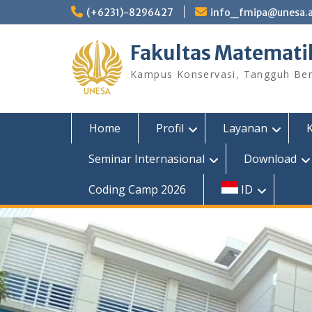
Skip
(+6231)-8296427
info_fmipa@unesa.a
to
content
Fakultas Matemati
Kampus Konservasi, Tangguh Berp
Home
Profil
Layanan
Seminar Internasional
Download
Coding Camp 2026
ID