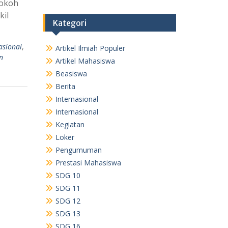
tokoh
kil
Kategori
asional
,
Artikel Ilmiah Populer
n
Artikel Mahasiswa
Beasiswa
Berita
Internasional
Internasional
Kegiatan
Loker
Pengumuman
Prestasi Mahasiswa
SDG 10
SDG 11
SDG 12
SDG 13
SDG 16