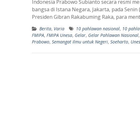
Indonesia Prabowo Subianto secara resmi m
t
e
bangsa di Istana Negara, Jakarta, pada Senin
s
g
Presiden Gibran Rakabuming Raka, para mente
A
r
Berita
,
Varia
10 pahlawan nasional
,
10 pahl
p
a
FMIPA
,
FMIPA Unesa
,
Gelar
,
Gelar Pahlawan Nasional
p
m
Prabowo
,
Semangat Ilmu untuk Negeri
,
Soeharto
,
Une