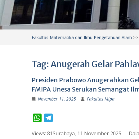
Fakultas Matematika dan Ilmu Pengetahuan Alam
>
Tag:
Anugerah Gelar Pahla
Presiden Prabowo Anugerahkan Gel
FMIPA Unesa Serukan Semangat Ilm
November 11, 2025
Fakultas Mipa
W
T
h
e
Views: 81Surabaya, 11 November 2025 — Dala
a
l