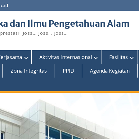
c.id
ka dan Ilmu Pengetahuan Alam
restasi! Joss… Joss… Joss…
Kerjasama
Aktivitas Internasional
Fasilitas
Zona Integritas
PPID
Agenda Kegiatan