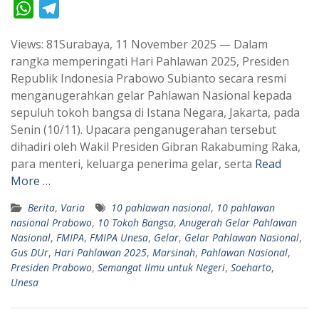
W
T
h
e
Views: 81Surabaya, 11 November 2025 — Dalam
a
l
rangka memperingati Hari Pahlawan 2025, Presiden
t
e
Republik Indonesia Prabowo Subianto secara resmi
s
g
menganugerahkan gelar Pahlawan Nasional kepada
A
r
sepuluh tokoh bangsa di Istana Negara, Jakarta, pada
p
a
Senin (10/11). Upacara penganugerahan tersebut
dihadiri oleh Wakil Presiden Gibran Rakabuming Raka,
p
m
para menteri, keluarga penerima gelar, serta
Read
More …
Berita
,
Varia
10 pahlawan nasional
,
10 pahlawan
nasional Prabowo
,
10 Tokoh Bangsa
,
Anugerah Gelar Pahlawan
Nasional
,
FMIPA
,
FMIPA Unesa
,
Gelar
,
Gelar Pahlawan Nasional
,
Gus DUr
,
Hari Pahlawan 2025
,
Marsinah
,
Pahlawan Nasional
,
Presiden Prabowo
,
Semangat Ilmu untuk Negeri
,
Soeharto
,
Unesa