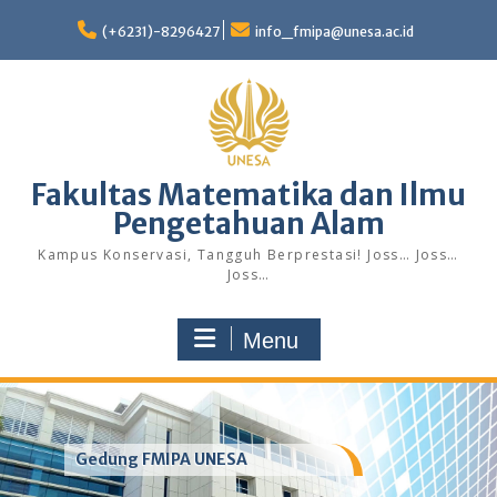
Skip
to
(+6231)-8296427
info_fmipa@unesa.ac.id
content
Fakultas Matematika dan Ilmu
Pengetahuan Alam
Kampus Konservasi, Tangguh Berprestasi! Joss… Joss…
Joss…
Menu
Gedung FMIPA UNESA