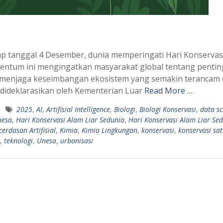
ap tanggal 4 Desember, dunia memperingati Hari Konservas
omentum ini mengingatkan masyarakat global tentang penti
rta menjaga keseimbangan ekosistem yang semakin terancam 
i dideklarasikan oleh Kementerian Luar
Read More …
2025
,
AI
,
Artifisial Intelligence
,
Biologi
,
Biologi Konservasi
,
data sc
nesa
,
Hari Konservasi Alam Liar Sedunia
,
Hari Konservasi Alam Liar Se
cerdasan Artifisial
,
Kimia
,
Kimia Lingkungan
,
konservasi
,
konservasi sat
,
teknologi
,
Unesa
,
urbanisasi