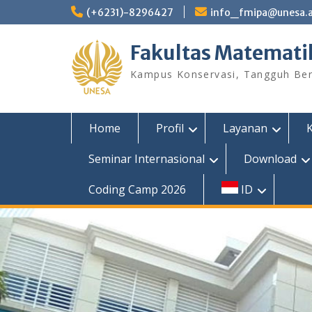
Skip
(+6231)-8296427
info_fmipa@unesa.a
to
content
Fakultas Matemati
Kampus Konservasi, Tangguh Berp
Home
Profil
Layanan
Seminar Internasional
Download
Coding Camp 2026
ID