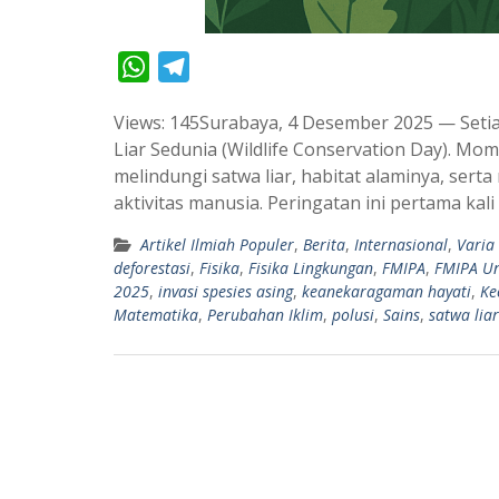
W
T
h
e
Views: 145Surabaya, 4 Desember 2025 — Seti
a
l
Liar Sedunia (Wildlife Conservation Day). M
t
e
melindungi satwa liar, habitat alaminya, se
s
g
aktivitas manusia. Peringatan ini pertama kal
A
r
Artikel Ilmiah Populer
,
Berita
,
Internasional
,
Varia
p
a
deforestasi
,
Fisika
,
Fisika Lingkungan
,
FMIPA
,
FMIPA U
p
m
2025
,
invasi spesies asing
,
keanekaragaman hayati
,
Ke
Matematika
,
Perubahan Iklim
,
polusi
,
Sains
,
satwa liar