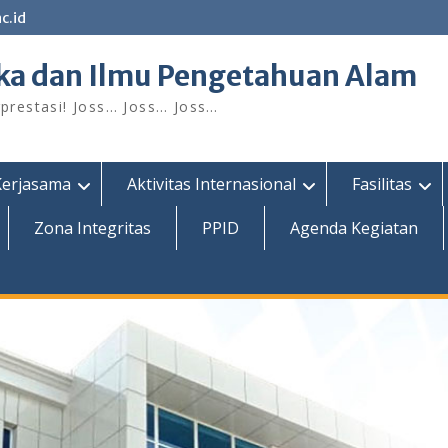
c.id
ka dan Ilmu Pengetahuan Alam
restasi! Joss… Joss… Joss…
Kerjasama
Aktivitas Internasional
Fasilitas
Zona Integritas
PPID
Agenda Kegiatan