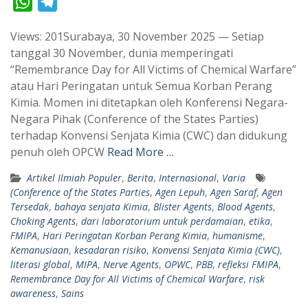
W
T
h
e
Views: 201Surabaya, 30 November 2025 — Setiap
a
l
tanggal 30 November, dunia memperingati
t
e
“Remembrance Day for All Victims of Chemical Warfare”
s
g
atau Hari Peringatan untuk Semua Korban Perang
A
r
Kimia. Momen ini ditetapkan oleh Konferensi Negara-
p
a
Negara Pihak (Conference of the States Parties)
terhadap Konvensi Senjata Kimia (CWC) dan didukung
p
m
penuh oleh OPCW
Read More …
Artikel Ilmiah Populer
,
Berita
,
Internasional
,
Varia
(Conference of the States Parties
,
Agen Lepuh
,
Agen Saraf
,
Agen
Tersedak
,
bahaya senjata Kimia
,
Blister Agents
,
Blood Agents
,
Choking Agents
,
dari laboratorium untuk perdamaian
,
etika
,
FMIPA
,
Hari Peringatan Korban Perang Kimia
,
humanisme
,
Kemanusiaan
,
kesadaran risiko
,
Konvensi Senjata Kimia (CWC)
,
literasi global
,
MIPA
,
Nerve Agents
,
OPWC
,
PBB
,
refleksi FMIPA
,
Remembrance Day for All Victims of Chemical Warfare
,
risk
awareness
,
Sains