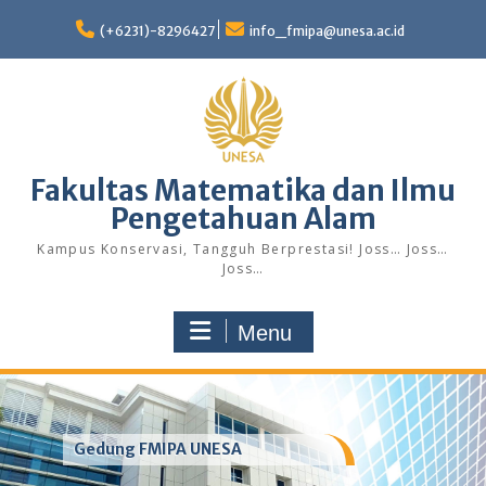
Skip
to
(+6231)-8296427
info_fmipa@unesa.ac.id
content
Fakultas Matematika dan Ilmu
Pengetahuan Alam
Kampus Konservasi, Tangguh Berprestasi! Joss… Joss…
Joss…
Menu
Gedung FMIPA UNESA