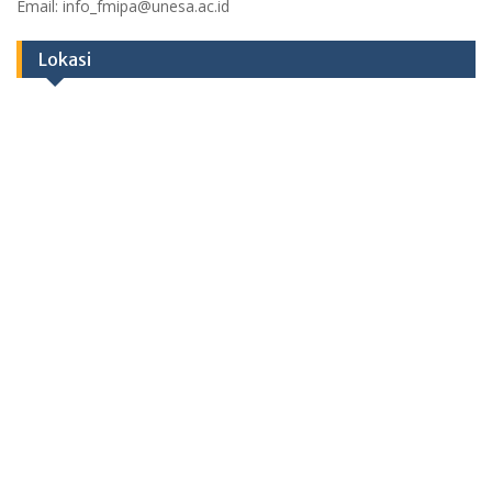
Email: info_fmipa@unesa.ac.id
Lokasi