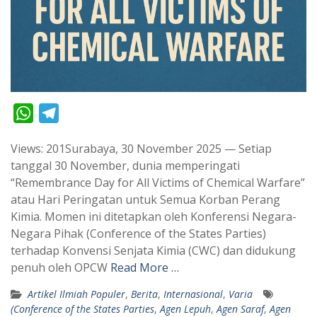
W
T
h
e
Views: 201Surabaya, 30 November 2025 — Setiap
a
l
tanggal 30 November, dunia memperingati
t
e
“Remembrance Day for All Victims of Chemical Warfare”
s
g
atau Hari Peringatan untuk Semua Korban Perang
A
r
Kimia. Momen ini ditetapkan oleh Konferensi Negara-
p
a
Negara Pihak (Conference of the States Parties)
terhadap Konvensi Senjata Kimia (CWC) dan didukung
p
m
penuh oleh OPCW
Read More …
Artikel Ilmiah Populer
,
Berita
,
Internasional
,
Varia
(Conference of the States Parties
,
Agen Lepuh
,
Agen Saraf
,
Agen