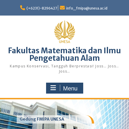
Skip
to
(+6231)-8296427
info_fmipa@unesa.ac.id
content
Fakultas Matematika dan Ilmu
Pengetahuan Alam
Kampus Konservasi, Tangguh Berprestasi! Joss… Joss…
Joss…
Menu
Gedung FMIPA UNESA