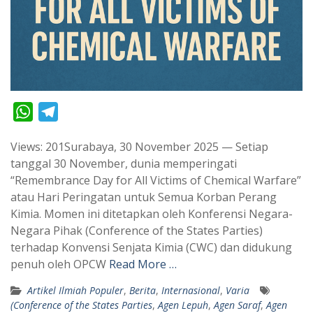
W
T
h
e
Views: 201Surabaya, 30 November 2025 — Setiap
a
l
tanggal 30 November, dunia memperingati
t
e
“Remembrance Day for All Victims of Chemical Warfare”
s
g
atau Hari Peringatan untuk Semua Korban Perang
A
r
Kimia. Momen ini ditetapkan oleh Konferensi Negara-
p
a
Negara Pihak (Conference of the States Parties)
terhadap Konvensi Senjata Kimia (CWC) dan didukung
p
m
penuh oleh OPCW
Read More …
Artikel Ilmiah Populer
,
Berita
,
Internasional
,
Varia
(Conference of the States Parties
,
Agen Lepuh
,
Agen Saraf
,
Agen