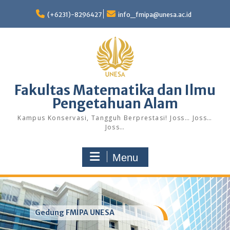
Skip
to
(+6231)-8296427
info_fmipa@unesa.ac.id
content
Fakultas Matematika dan Ilmu
Pengetahuan Alam
Kampus Konservasi, Tangguh Berprestasi! Joss… Joss…
Joss…
Menu
Gedung FMIPA UNESA