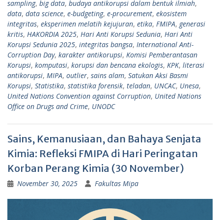
sampling
,
big data
,
budaya antikorupsi dalam bentuk ilmiah
,
data
,
data science
,
e-budgeting
,
e-procurement
,
ekosistem
integritas
,
eksperimen melatih kejujuran
,
etika
,
FMIPA
,
generasi
kritis
,
HAKORDIA 2025
,
Hari Anti Korupsi Sedunia
,
Hari Anti
Korupsi Sedunia 2025
,
integritas bangsa
,
International Anti-
Corruption Day
,
karakter antikorupsi
,
Komisi Pemberantasan
Korupsi
,
komputasi
,
korupsi dan bencana ekologis
,
KPK
,
literasi
antikorupsi
,
MIPA
,
outlier
,
sains alam
,
Satukan Aksi Basmi
Korupsi
,
Statistika
,
statistika forensik
,
teladan
,
UNCAC
,
Unesa
,
United Nations Convention against Corruption
,
United Nations
Office on Drugs and Crime
,
UNODC
Sains, Kemanusiaan, dan Bahaya Senjata
Kimia: Refleksi FMIPA di Hari Peringatan
Korban Perang Kimia (30 November)
November 30, 2025
Fakultas Mipa