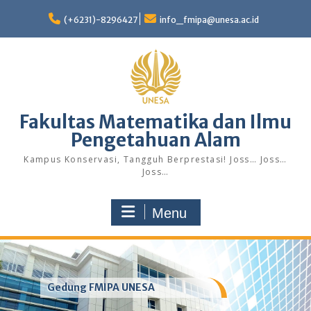
Skip
to
(+6231)-8296427
info_fmipa@unesa.ac.id
content
Fakultas Matematika dan Ilmu
Pengetahuan Alam
Kampus Konservasi, Tangguh Berprestasi! Joss… Joss…
Joss…
Menu
Gedung FMIPA UNESA