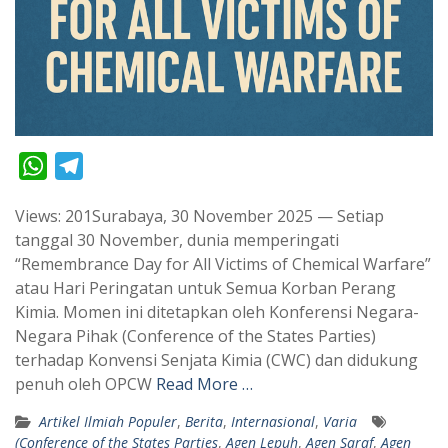
W
T
h
e
Views: 201Surabaya, 30 November 2025 — Setiap
a
l
tanggal 30 November, dunia memperingati
t
e
“Remembrance Day for All Victims of Chemical Warfare”
s
g
atau Hari Peringatan untuk Semua Korban Perang
A
r
Kimia. Momen ini ditetapkan oleh Konferensi Negara-
p
a
Negara Pihak (Conference of the States Parties)
terhadap Konvensi Senjata Kimia (CWC) dan didukung
p
m
penuh oleh OPCW
Read More …
Artikel Ilmiah Populer
,
Berita
,
Internasional
,
Varia
(Conference of the States Parties
,
Agen Lepuh
,
Agen Saraf
,
Agen