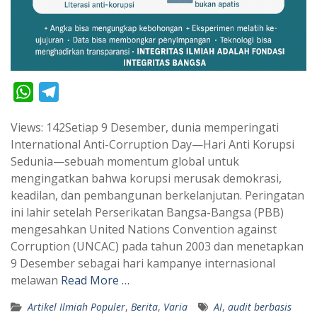
W
T
h
e
Views: 142Setiap 9 Desember, dunia memperingati
a
l
International Anti-Corruption Day—Hari Anti Korupsi
t
e
Sedunia—sebuah momentum global untuk
s
g
mengingatkan bahwa korupsi merusak demokrasi,
A
r
keadilan, dan pembangunan berkelanjutan. Peringatan
p
a
ini lahir setelah Perserikatan Bangsa-Bangsa (PBB)
mengesahkan United Nations Convention against
p
m
Corruption (UNCAC) pada tahun 2003 dan menetapkan
9 Desember sebagai hari kampanye internasional
melawan
Read More …
Artikel Ilmiah Populer
,
Berita
,
Varia
AI
,
audit berbasis