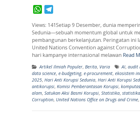
W
T
h
e
Views: 141Setiap 9 Desember, dunia memperin
a
l
Sedunia—sebuah momentum global untuk men
t
e
pembangunan berkelanjutan. Peringatan ini 
s
g
United Nations Convention against Corrupt
A
r
hari kampanye internasional melawan
Read M
p
a
Artikel Ilmiah Populer
,
Berita
,
Varia
AI
,
audit
p
m
data science
,
e-budgeting
,
e-procurement
,
ekosistem in
2025
,
Hari Anti Korupsi Sedunia
,
Hari Anti Korupsi Se
antikorupsi
,
Komisi Pemberantasan Korupsi
,
komputas
alam
,
Satukan Aksi Basmi Korupsi
,
Statistika
,
statistik
Corruption
,
United Nations Office on Drugs and Crime