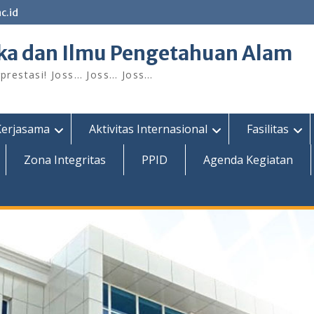
c.id
ka dan Ilmu Pengetahuan Alam
restasi! Joss… Joss… Joss…
Kerjasama
Aktivitas Internasional
Fasilitas
Zona Integritas
PPID
Agenda Kegiatan