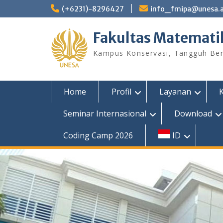
Skip
(+6231)-8296427
info_fmipa@unesa.a
to
content
Fakultas Matemati
Kampus Konservasi, Tangguh Berp
Home
Profil
Layanan
Seminar Internasional
Download
Coding Camp 2026
ID