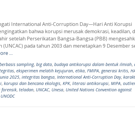
gati International Anti-Corruption Day—Hari Anti Korupsi
gingatkan bahwa korupsi merusak demokrasi, keadilan, 
lahir setelah Perserikatan Bangsa-Bangsa (PBB) mengesah
ion (UNCAC) pada tahun 2003 dan menetapkan 9 Desember s
ore …
 berbasis sampling
,
big data
,
budaya antikorupsi dalam bentuk ilmiah
,
tegritas
,
eksperimen melatih kejujuran
,
etika
,
FMIPA
,
generasi kritis
,
H
dunia 2025
,
integritas bangsa
,
International Anti-Corruption Day
,
karak
i
,
korupsi dan bencana ekologis
,
KPK
,
literasi antikorupsi
,
MIPA
,
outlie
a forensik
,
teladan
,
UNCAC
,
Unesa
,
United Nations Convention against
,
UNODC