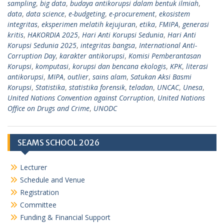
sampling
,
big data
,
budaya antikorupsi dalam bentuk ilmiah
,
data
,
data science
,
e-budgeting
,
e-procurement
,
ekosistem
integritas
,
eksperimen melatih kejujuran
,
etika
,
FMIPA
,
generasi
kritis
,
HAKORDIA 2025
,
Hari Anti Korupsi Sedunia
,
Hari Anti
Korupsi Sedunia 2025
,
integritas bangsa
,
International Anti-
Corruption Day
,
karakter antikorupsi
,
Komisi Pemberantasan
Korupsi
,
komputasi
,
korupsi dan bencana ekologis
,
KPK
,
literasi
antikorupsi
,
MIPA
,
outlier
,
sains alam
,
Satukan Aksi Basmi
Korupsi
,
Statistika
,
statistika forensik
,
teladan
,
UNCAC
,
Unesa
,
United Nations Convention against Corruption
,
United Nations
Office on Drugs and Crime
,
UNODC
SEAMS SCHOOL 2026
Lecturer
Schedule and Venue
Registration
Committee
Funding & Financial Support