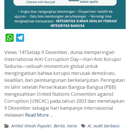
W
T
h
e
Views: 141Setiap 9 Desember, dunia memperingati
a
l
International Anti-Corruption Day—Hari Anti Korupsi
t
e
Sedunia—sebuah momentum global untuk
s
g
mengingatkan bahwa korupsi merusak demokrasi,
A
r
keadilan, dan pembangunan berkelanjutan. Peringatan
p
a
ini lahir setelah Perserikatan Bangsa-Bangsa (PBB)
mengesahkan United Nations Convention against
p
m
Corruption (UNCAC) pada tahun 2003 dan menetapkan
9 Desember sebagai hari kampanye internasional
melawan
Read More …
Artikel Ilmiah Populer
,
Berita
,
Varia
AI
,
audit berbasis