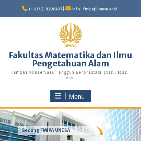
Skip
to
(+6231)-8296427
info_fmipa@unesa.ac.id
content
Fakultas Matematika dan Ilmu
Pengetahuan Alam
Kampus Konservasi, Tangguh Berprestasi! Joss… Joss…
Joss…
Menu
Gedung FMIPA UNESA